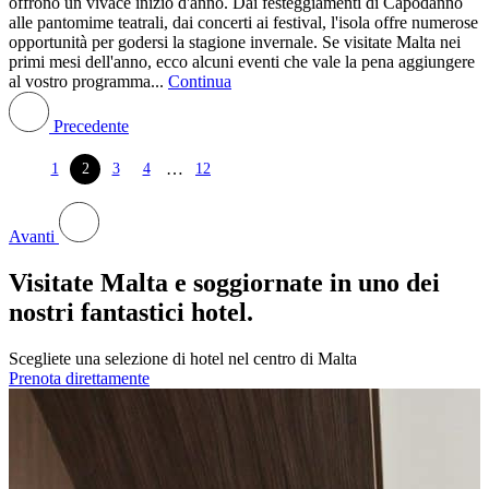
offrono un vivace inizio d'anno. Dai festeggiamenti di Capodanno
alle pantomime teatrali, dai concerti ai festival, l'isola offre numerose
opportunità per godersi la stagione invernale. Se visitate Malta nei
primi mesi dell'anno, ecco alcuni eventi che vale la pena aggiungere
al vostro programma...
Continua
Precedente
…
1
2
3
4
12
Avanti
Visitate Malta e soggiornate in uno dei
nostri fantastici hotel.
Scegliete una selezione di hotel nel centro di Malta
Prenota direttamente