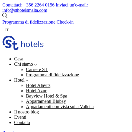
Vai al contenuto
Contattaci:
+356 2264 0156
Inviaci un'e-mail:
info@sthotelsmalta.com
Programma di fidelizzazione
Check-in
IT
Casa
Chi siamo
Carriere ST
Programma di fidelizzazione
Hotel
Hotel Alavits
Hotel Azur
Bayview Hotel & Spa
Appartamenti Blubay
Appartamenti con vista sulla Valletta
Il nostro blog
Eventi
Contatto