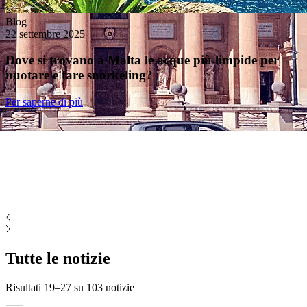
Blog
22 settembre 2025
Dove si trovano a Malta le acque più limpide per
nuotare e fare snorkeling?
Per saperne di più
Tutte le notizie
Risultati 19–27 su
103 notizie