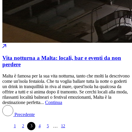
Vita notturna a Malta: locali, bar e eventi da non
perdere
Malta è famosa per la sua vita notturna, tanto che molti la descrivono
come un'isola festaiola. Che tu voglia ballare tutta la notte o goderti
un drink in tranquillità in riva al mare, quest'isola ha qualcosa da
offrire a tutti e si anima dopo il tramonto. Se cerchi locali alla moda,
rilassanti località balneari o festival emozionanti, Malta è la
destinazione perfetta...
Continua
Precedente
…
1
2
3
4
5
12