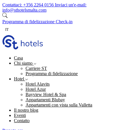
Vai al contenuto
Contattaci:
+356 2264 0156
Inviaci un'e-mail:
info@sthotelsmalta.com
Programma di fidelizzazione
Check-in
IT
Casa
Chi siamo
Carriere ST
Programma di fidelizzazione
Hotel
Hotel Alavits
Hotel Azur
Bayview Hotel & Spa
Appartamenti Blubay
Appartamenti con vista sulla Valletta
Il nostro blog
Eventi
Contatto