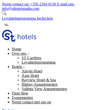
Ga naar inhoud
Neem contact op:
+356 2264 0156
E-mail ons:
info@sthotelsmalta.com
Loyaliteitsprogramma
Inchecken
NL
Home
Over ons
ST Carrières
Loyaliteitsprogramma
Hotels
Alavits Hotel
Azur Hotel
Bayview Hotel & Spa
Blubay Appartementen
Valletta View Appartementen
Onze blog
Evenementen
Neem contact met ons op