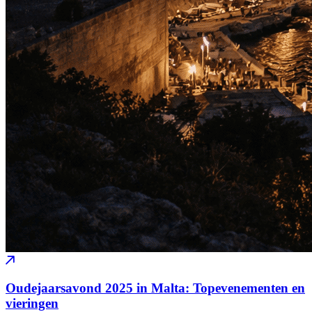
Oudejaarsavond 2025 in Malta: Topevenementen en
vieringen