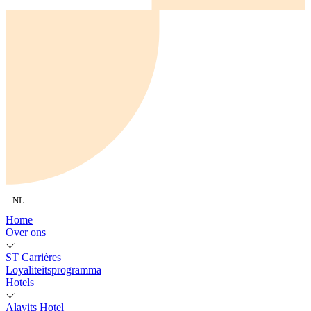
NL
Home
Over ons
ST Carrières
Loyaliteitsprogramma
Hotels
Alavits Hotel