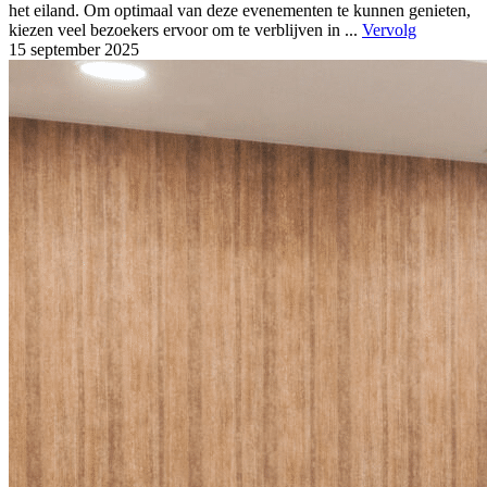
het eiland. Om optimaal van deze evenementen te kunnen genieten,
kiezen veel bezoekers ervoor om te verblijven in ...
Vervolg
15 september
2025