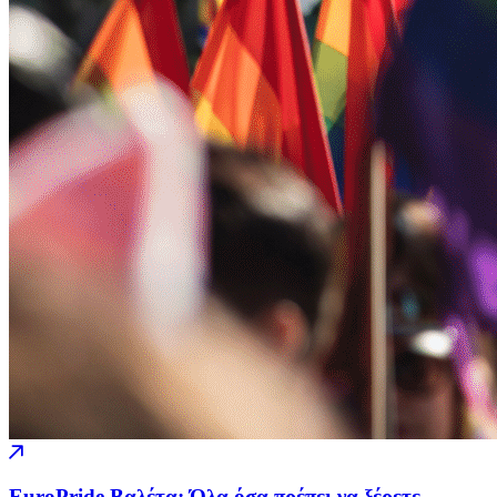
EuroPride Βαλέτα: Όλα όσα πρέπει να ξέρετε