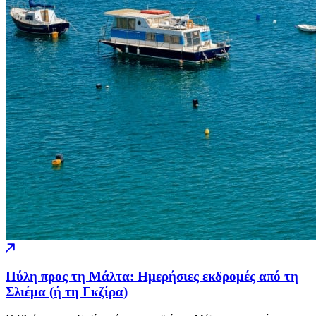
Πύλη προς τη Μάλτα: Ημερήσιες εκδρομές από τη
Σλιέμα (ή τη Γκζίρα)