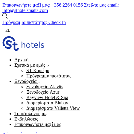
Μετάβαση στο περιεχόμενο
Επικοινωνήστε μαζί μας:
+356 2264 0156
Στείλτε μας email:
info@sthotelsmalta.com
Πρόγραμμα πιστότητας
Check In
EL
Αρχική
Σχετικά με εμάς
ST Καριέρα
Πρόγραμμα πιστότητας
Ξενοδοχεία
Ξενοδοχείο Alavits
Ξενοδοχείο Azur
Bayview Hotel & Spa
Διαμερίσματα Blubay
Διαμερίσματα Valletta View
Το ιστολόγιό μας
Εκδηλώσεις
Επικοινωνήστε μαζί μας