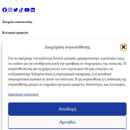
Στοιχεία επικοινωνίας
Κεντρικά γραφεία:
60, Sir Frederick Ponsonby Street, Gzira, GZR 1070, Μάλτα
Διαχείριση συγκατάθεσης
Τηλέφωνο:
Για να παρέχουμε την καλύτερη δυνατή εμπειρία, χρησιμοποιούμε τεχνολογίες όπως
τα cookies για την αποθήκευση και/ή την πρόσβαση σε πληροφορίες της συσκευής. Η
(+356) 2264 0000
συγκατάθεσή σας για τη χρήση αυτών των τεχνολογιών θα μας επιτρέψει να
επεξεργαστούμε δεδομένα όπως η συμπεριφορά περιήγησης ή οι μοναδικοί
αναγνωριστικοί κωδικοί σε αυτόν τον ιστότοπο. Η μη συγκατάθεση ή η ανάκληση της
Ηλεκτρονικό ταχυδρομείο:
συγκατάθεσης μπορεί να επηρεάσει αρνητικά ορισμένες δυνατότητες και λειτουργίες.
info@sthotelsmalta.com
Διαχείριση υπηρεσιών
©
2026
ST Hotels Μάλτα
Πολιτική απορρήτου
Cookies
Αποδοχή
Πληρωμές
Αρνηθώ