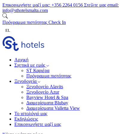
Μετάβαση στο περιεχόμενο
Επικοινωνήστε μαζί μας:
+356 2264 0156
Στείλτε μας email:
info@sthotelsmalta.com
Πρόγραμμα πιστότητας
Check In
EL
Αρχική
Σχετικά με εμάς
ST Καριέρα
Πρόγραμμα πιστότητας
Ξενοδοχεία
Ξενοδοχείο Alavits
Ξενοδοχείο Azur
Bayview Hotel & Spa
Διαμερίσματα Blubay
Διαμερίσματα Valletta View
Το ιστολόγιό μας
Εκδηλώσεις
Επικοινωνήστε μαζί μας