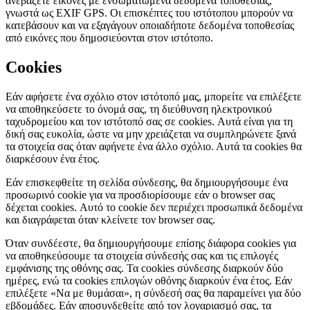
ανεβάζετε εικόνες με ενσωματωμένα δεδομένα τοποθεσίας,
γνωστά ως EXIF GPS. Οι επισκέπτες του ιστότοπου μπορούν να
κατεβάσουν και να εξαγάγουν οποιαδήποτε δεδομένα τοποθεσίας
από εικόνες που δημοσιεύονται στον ιστότοπο.
Cookies
Εάν αφήσετε ένα σχόλιο στον ιστότοπό μας, μπορείτε να επιλέξετε
να αποθηκεύσετε το όνομά σας, τη διεύθυνση ηλεκτρονικού
ταχυδρομείου και τον ιστότοπό σας σε cookies. Αυτά είναι για τη
δική σας ευκολία, ώστε να μην χρειάζεται να συμπληρώνετε ξανά
τα στοιχεία σας όταν αφήνετε ένα άλλο σχόλιο. Αυτά τα cookies θα
διαρκέσουν ένα έτος.
Εάν επισκεφθείτε τη σελίδα σύνδεσης, θα δημιουργήσουμε ένα
προσωρινό cookie για να προσδιορίσουμε εάν ο browser σας
δέχεται cookies. Αυτό το cookie δεν περιέχει προσωπικά δεδομένα
και διαγράφεται όταν κλείνετε τον browser σας.
Όταν συνδέεστε, θα δημιουργήσουμε επίσης διάφορα cookies για
να αποθηκεύσουμε τα στοιχεία σύνδεσής σας και τις επιλογές
εμφάνισης της οθόνης σας. Τα cookies σύνδεσης διαρκούν δύο
ημέρες, ενώ τα cookies επιλογών οθόνης διαρκούν ένα έτος. Εάν
επιλέξετε «Να με θυμάσαι», η σύνδεσή σας θα παραμείνει για δύο
εβδομάδες. Εάν αποσυνδεθείτε από τον λογαριασμό σας, τα