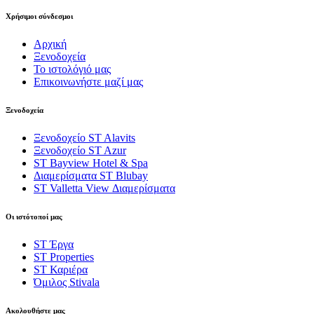
Χρήσιμοι σύνδεσμοι
Αρχική
Ξενοδοχεία
Το ιστολόγιό μας
Επικοινωνήστε μαζί μας
Ξενοδοχεία
Ξενοδοχείο ST Alavits
Ξενοδοχείο ST Azur
ST Bayview Hotel & Spa
Διαμερίσματα ST Blubay
ST Valletta View Διαμερίσματα
Οι ιστότοποί μας
ST Έργα
ST Properties
ST Καριέρα
Όμιλος Stivala
Ακολουθήστε μας