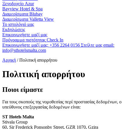
Ξενοδοχείο Azur
Bayview Hotel & Spa
Διαμερίσματα Blubay
Διαμερίσματα Valletta View
Το ιστολόγιό μας
Εκδηλώσεις
Επικοινωνήστε μαζί μας
Πρόγραμμα πιστότητας
Check In
Επικοινωνήστε μαζί μας:
+356 2264 0156
Στείλτε μας email:
info@sthotelsmalta.com
Αρχική
/
Πολιτική απορρήτου
Πολιτική απορρήτου
Ποιοι είμαστε
Για τους σκοπούς της νομοθεσίας περί προστασίας δεδομένων, ο
υπεύθυνος επεξεργασίας δεδομένων είναι:
ST Hotels Malta
Stivala Group
60, Sir Frederick Ponsonby Street, GZR 1070, Gzira