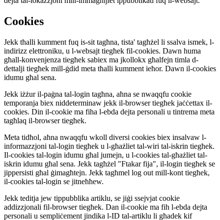
dejta tal-lokazzjoni mill-immaġnijiet ippubblikati fuq il-websajt.
Cookies
Jekk tħalli kumment fuq is-sit tagħna, tista' tagħżel li ssalva ismek, l-
indirizz elettroniku, u l-websajt tiegħek fil-cookies. Dawn huma
għall-konvenjenza tiegħek sabiex ma jkollokx għalfejn timla d-
dettalji tiegħek mill-ġdid meta tħalli kumment ieħor. Dawn il-cookies
idumu għal sena.
Jekk iżżur il-paġna tal-login tagħna, aħna se nwaqqfu cookie
temporanja biex niddeterminaw jekk il-browser tiegħek jaċċettax il-
cookies. Din il-cookie ma fiha l-ebda dejta personali u tintrema meta
tagħlaq il-browser tiegħek.
Meta tidħol, aħna nwaqqfu wkoll diversi cookies biex insalvaw l-
informazzjoni tal-login tiegħek u l-għażliet tal-wiri tal-iskrin tiegħek.
Il-cookies tal-login idumu għal jumejn, u l-cookies tal-għażliet tal-
iskrin idumu għal sena. Jekk tagħżel "Ftakar fija", il-login tiegħek se
jippersisti għal ġimagħtejn. Jekk tagħmel log out mill-kont tiegħek,
il-cookies tal-login se jitneħħew.
Jekk teditja jew tippubblika artiklu, se jiġi ssejvjat cookie
addizzjonali fil-browser tiegħek. Dan il-cookie ma fih l-ebda dejta
personali u sempliċement jindika l-ID tal-artiklu li għadek kif