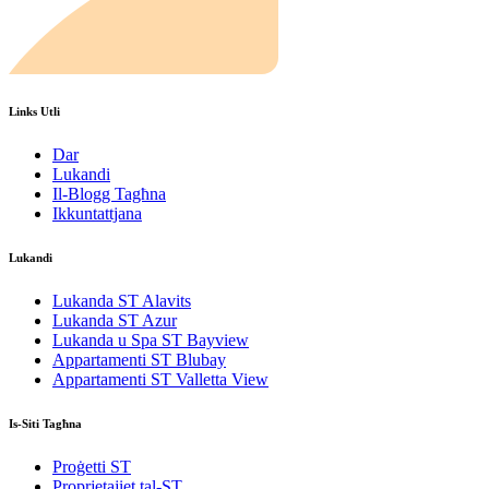
Links Utli
Dar
Lukandi
Il-Blogg Tagħna
Ikkuntattjana
Lukandi
Lukanda ST Alavits
Lukanda ST Azur
Lukanda u Spa ST Bayview
Appartamenti ST Blubay
Appartamenti ST Valletta View
Is-Siti Tagħna
Proġetti ST
Proprjetajiet tal-ST