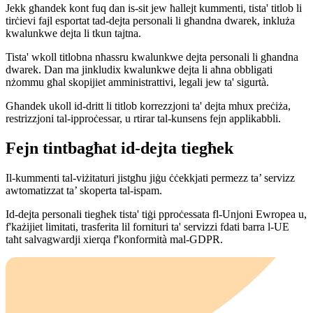
Jekk għandek kont fuq dan is-sit jew ħallejt kummenti, tista' titlob li
tirċievi fajl esportat tad-dejta personali li għandna dwarek, inkluża
kwalunkwe dejta li tkun tajtna.
Tista' wkoll titlobna nħassru kwalunkwe dejta personali li għandna
dwarek. Dan ma jinkludix kwalunkwe dejta li aħna obbligati
nżommu għal skopijiet amministrattivi, legali jew ta' sigurtà.
Għandek ukoll id-dritt li titlob korrezzjoni ta' dejta mhux preċiża,
restrizzjoni tal-ipproċessar, u rtirar tal-kunsens fejn applikabbli.
Fejn tintbagħat id-dejta tiegħek
Il-kummenti tal-viżitaturi jistgħu jiġu ċċekkjati permezz ta’ servizz
awtomatizzat ta’ skoperta tal-ispam.
Id-dejta personali tiegħek tista' tiġi pproċessata fl-Unjoni Ewropea u,
f'każijiet limitati, trasferita lil fornituri ta' servizzi fdati barra l-UE
taħt salvagwardji xierqa f'konformità mal-GDPR.