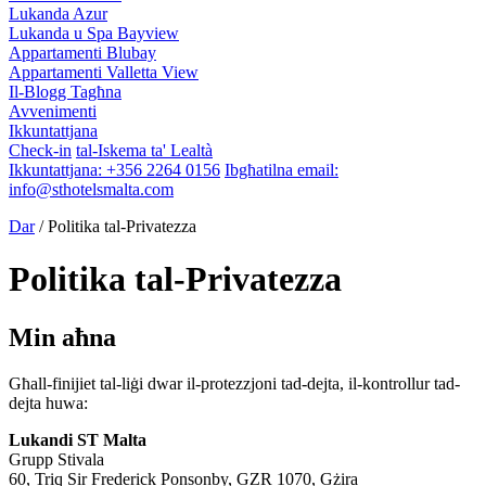
Lukanda Azur
Lukanda u Spa Bayview
Appartamenti Blubay
Appartamenti Valletta View
Il-Blogg Tagħna
Avvenimenti
Ikkuntattjana
Check-in
tal-Iskema ta' Lealtà
Ikkuntattjana:
+356 2264 0156
Ibgħatilna email:
info@sthotelsmalta.com
Dar
/
Politika tal-Privatezza
Politika tal-Privatezza
Min aħna
Għall-finijiet tal-liġi dwar il-protezzjoni tad-dejta, il-kontrollur tad-
dejta huwa:
Lukandi ST Malta
Grupp Stivala
60, Triq Sir Frederick Ponsonby, GZR 1070, Gżira