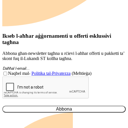
Ikseb l-aħħar aġġornamenti u offerti esklussivi
tagħna
Abbona għan-newsletter tagħna u rċievi l-aħħar offerti u pakketti ta’
skont fuq il-Lukandi ST kollha tagħna.
Email
(Meħtieġa)
Kunsens
Naqbel mal-
Politika tal-Privatezza
(Meħtieġa)
(Meħtieġ)
CAPTCHA