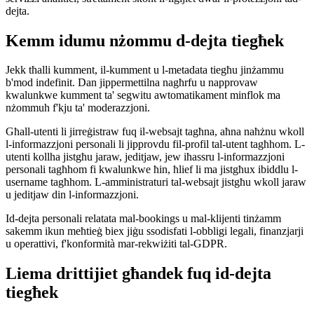
dejta.
Kemm idumu nżommu d-dejta tiegħek
Jekk tħalli kumment, il-kumment u l-metadata tiegħu jinżammu
b'mod indefinit. Dan jippermettilna nagħrfu u napprovaw
kwalunkwe kumment ta' segwitu awtomatikament minflok ma
nżommuh f'kju ta' moderazzjoni.
Għall-utenti li jirreġistraw fuq il-websajt tagħna, aħna naħżnu wkoll
l-informazzjoni personali li jipprovdu fil-profil tal-utent tagħhom. L-
utenti kollha jistgħu jaraw, jeditjaw, jew iħassru l-informazzjoni
personali tagħhom fi kwalunkwe ħin, ħlief li ma jistgħux ibiddlu l-
username tagħhom. L-amministraturi tal-websajt jistgħu wkoll jaraw
u jeditjaw din l-informazzjoni.
Id-dejta personali relatata mal-bookings u mal-klijenti tinżamm
sakemm ikun meħtieġ biex jiġu ssodisfati l-obbligi legali, finanzjarji
u operattivi, f'konformità mar-rekwiżiti tal-GDPR.
Liema drittijiet għandek fuq id-dejta
tiegħek