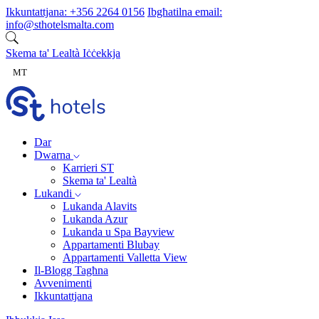
Aqbeż għall-kontenut
Ikkuntattjana:
+356 2264 0156
Ibgħatilna email:
info@sthotelsmalta.com
Skema ta' Lealtà
Iċċekkja
MT
Dar
Dwarna
Karrieri ST
Skema ta' Lealtà
Lukandi
Lukanda Alavits
Lukanda Azur
Lukanda u Spa Bayview
Appartamenti Blubay
Appartamenti Valletta View
Il-Blogg Tagħna
Avvenimenti
Ikkuntattjana