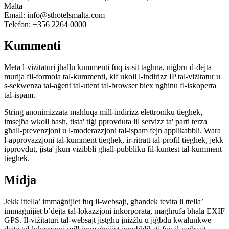
Malta
Email: info@sthotelsmalta.com
Telefon: +356 2264 0000
Kummenti
Meta l-viżitaturi jħallu kummenti fuq is-sit tagħna, niġbru d-dejta
murija fil-formola tal-kummenti, kif ukoll l-indirizz IP tal-viżitatur u
s-sekwenza tal-aġent tal-utent tal-browser biex ngħinu fl-iskoperta
tal-ispam.
String anonimizzata maħluqa mill-indirizz elettroniku tiegħek,
imsejħa wkoll hash, tista' tiġi pprovduta lil servizz ta' parti terza
għall-prevenzjoni u l-moderazzjoni tal-ispam fejn applikabbli. Wara
l-approvazzjoni tal-kumment tiegħek, ir-ritratt tal-profil tiegħek, jekk
ipprovdut, jista' jkun viżibbli għall-pubbliku fil-kuntest tal-kumment
tiegħek.
Midja
Jekk ittella’ immaġnijiet fuq il-websajt, għandek tevita li ttella’
immaġnijiet b’dejta tal-lokazzjoni inkorporata, magħrufa bħala EXIF
​​GPS. Il-viżitaturi tal-websajt jistgħu jniżżlu u jiġbdu kwalunkwe