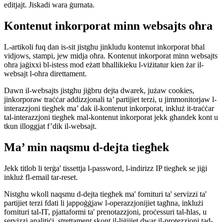
editjajt. Jiskadi wara ġurnata.
Kontenut inkorporat minn websajts oħra
L-artikoli fuq dan is-sit jistgħu jinkludu kontenut inkorporat bħal
vidjows, stampi, jew midja oħra. Kontenut inkorporat minn websajts
oħra jaġixxi bl-istess mod eżatt bħallikieku l-viżitatur kien żar il-
websajt l-oħra direttament.
Dawn il-websajts jistgħu jiġbru dejta dwarek, jużaw cookies,
jinkorporaw traċċar addizzjonali ta’ partijiet terzi, u jimmonitorjaw l-
interazzjoni tiegħek ma’ dak il-kontenut inkorporat, inkluż it-traċċar
tal-interazzjoni tiegħek mal-kontenut inkorporat jekk għandek kont u
tkun illoggjat f’dik il-websajt.
Ma’ min naqsmu d-dejta tiegħek
Jekk titlob li terġa' tissettja l-password, l-indirizz IP tiegħek se jiġi
inkluż fl-email tar-reset.
Nistgħu wkoll naqsmu d-dejta tiegħek ma' fornituri ta' servizzi ta'
partijiet terzi fdati li jappoġġjaw l-operazzjonijiet tagħna, inklużi
fornituri tal-IT, pjattaformi ta' prenotazzjoni, proċessuri tal-ħlas, u
servizzi analitiċi, strettament skont il-liġijiet dwar il-protezzjoni tad-