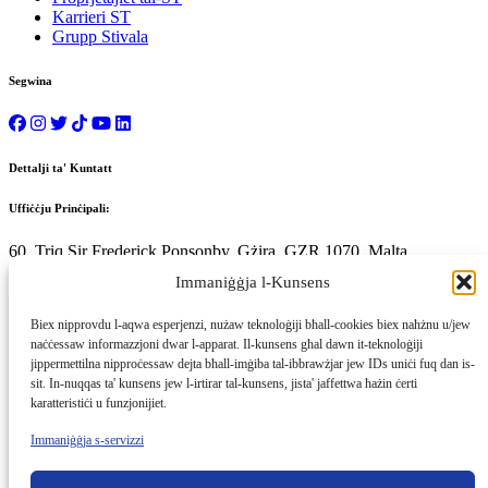
Karrieri ST
Grupp Stivala
Segwina
Dettalji ta' Kuntatt
Uffiċċju Prinċipali:
60, Triq Sir Frederick Ponsonby, Gżira, GZR 1070, Malta
Immaniġġja l-Kunsens
Telefon:
Biex nipprovdu l-aqwa esperjenzi, nużaw teknoloġiji bħall-cookies biex naħżnu u/jew
(+356) 2264 0000
naċċessaw informazzjoni dwar l-apparat. Il-kunsens għal dawn it-teknoloġiji
jippermettilna nipproċessaw dejta bħall-imġiba tal-ibbrawżjar jew IDs uniċi fuq dan is-
sit. In-nuqqas ta' kunsens jew l-irtirar tal-kunsens, jista' jaffettwa ħażin ċerti
Email:
karatteristiċi u funzjonijiet.
info@sthotelsmalta.com
Immaniġġja s-servizzi
©
2026
Lukandi ST Malta
Politika tal-Privatezza
Cookies