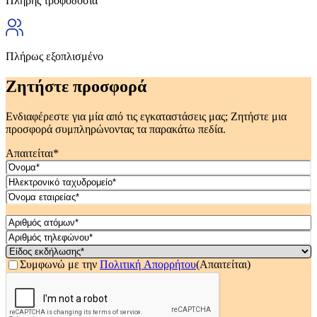
Πλήρης τροφοδοσία
Πλήρως εξοπλισμένο
Ζητήστε προσφορά
Ενδιαφέρεστε για μία από τις εγκαταστάσεις μας; Ζητήστε μια
προσφορά συμπληρώνοντας τα παρακάτω πεδία.
Απαιτείται*
Όνομα
(Απαιτείται)
Ηλεκτρονικό
ταχυδρομείο
(Απαιτείται)
Όνομα
εταιρείας
(Απαιτείται)
Ημερομηνία
(Απαιτείται)
MM
Αριθμός
κάθετος
ατόμων*
Αριθμός
DD
(Απαιτείται)
τηλεφώνου*
Είδος
κάθετος
(Απαιτείται)
εκδήλωσης*
Συγκατάθεση
(Απαιτείται)
Συμφωνώ με την
Πολιτική Απορρήτου
(Απαιτείται)
YYYY
(Απαιτείται)
CAPTCHA