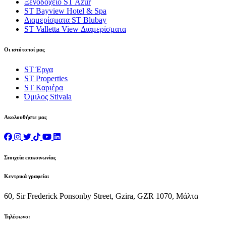
Ξενοδοχείο ST Azur
ST Bayview Hotel & Spa
Διαμερίσματα ST Blubay
ST Valletta View Διαμερίσματα
Οι ιστότοποί μας
ST Έργα
ST Properties
ST Καριέρα
Όμιλος Stivala
Ακολουθήστε μας
Στοιχεία επικοινωνίας
Κεντρικά γραφεία:
60, Sir Frederick Ponsonby Street, Gzira, GZR 1070, Μάλτα
Τηλέφωνο: