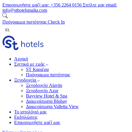
Μετάβαση στο περιεχόμενο
Επικοινωνήστε μαζί μας:
+356 2264 0156
Στείλτε μας email:
info@sthotelsmalta.com
Πρόγραμμα πιστότητας
Check In
EL
Αρχική
Σχετικά με εμάς
ST Καριέρα
Πρόγραμμα πιστότητας
Ξενοδοχεία
Ξενοδοχείο Alavits
Ξενοδοχείο Azur
Bayview Hotel & Spa
Διαμερίσματα Blubay
Διαμερίσματα Valletta View
Το ιστολόγιό μας
Εκδηλώσεις
Επικοινωνήστε μαζί μας