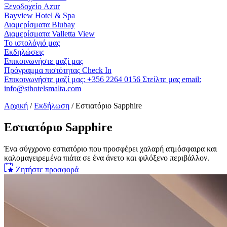
Ξενοδοχείο Azur
Bayview Hotel & Spa
Διαμερίσματα Blubay
Διαμερίσματα Valletta View
Το ιστολόγιό μας
Εκδηλώσεις
Επικοινωνήστε μαζί μας
Πρόγραμμα πιστότητας
Check In
Επικοινωνήστε μαζί μας:
+356 2264 0156
Στείλτε μας email:
info@sthotelsmalta.com
Αρχική
/
Εκδήλωση
/
Εστιατόριο Sapphire
Εστιατόριο Sapphire
Ένα σύγχρονο εστιατόριο που προσφέρει χαλαρή ατμόσφαιρα και
καλομαγειρεμένα πιάτα σε ένα άνετο και φιλόξενο περιβάλλον.
Ζητήστε προσφορά