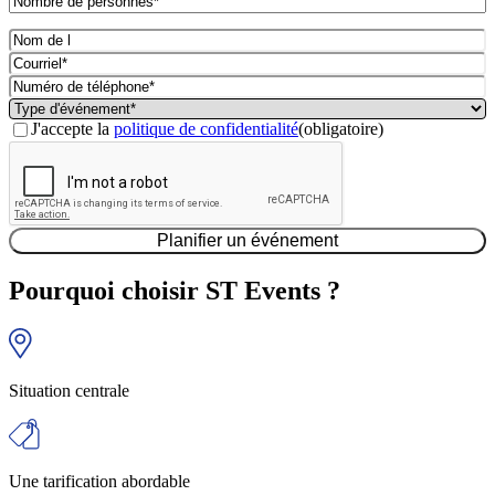
de
Date
MM
Nom
personnes*
d'entrée
barre
de
(obligatoire)
Courriel
(Obligatoire)
en
oblique
l'entreprise
(obligatoire)
vigueur
(obligatoire)
Numéro
DD
de
Type
barre
téléphone*
d'événement*
Consentement
(obligatoire)
oblique
J'accepte la
politique de confidentialité
(obligatoire)
(obligatoire)
(Obligatoire)
AAAA
CAPTCHA
Pourquoi choisir ST Events ?
Situation centrale
Une tarification abordable