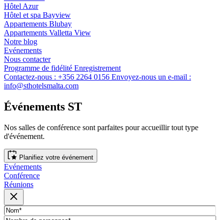
Hôtel Azur
Hôtel et spa Bayview
Appartements Blubay
Appartements Valletta View
Notre blog
Evénements
Nous contacter
Programme de fidélité
Enregistrement
Contactez-nous :
+356 2264 0156
Envoyez-nous un e-mail :
info@sthotelsmalta.com
Événements ST
Nos salles de conférence sont parfaites pour accueillir tout type
d'événement.
Planifiez votre événement
Evénements
Conférence
Réunions
Fermer la fenêtre modale
Nom
(obligatoire)
Nombre