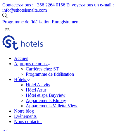
Skip to content
Contactez-nous :
+356 2264 0156
Envoyez-nous un e-mail :
info@sthotelsmalta.com
Programme de fidélisation
Enregistrement
FR
Accueil
A propos de nous
Carrières chez ST
Programme de fidélisation
Hôtels
Hôtel Alavits
Hôtel Azur
Hôtel et spa Bayview
Appartements Blubay
Appartements Valletta View
Notre blog
Evénements
Nous contacter