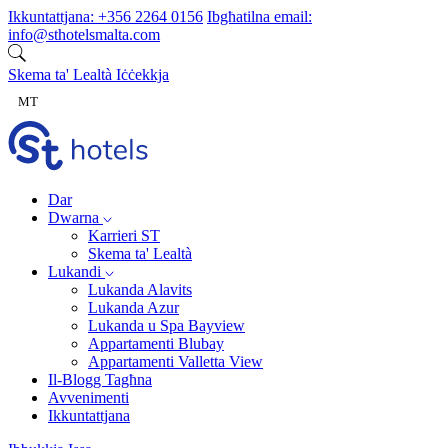
Aqbeż għall-kontenut
Ikkuntattjana:
+356 2264 0156
Ibgħatilna email:
info@sthotelsmalta.com
Skema ta' Lealtà
Iċċekkja
MT
Dar
Dwarna
Karrieri ST
Skema ta' Lealtà
Lukandi
Lukanda Alavits
Lukanda Azur
Lukanda u Spa Bayview
Appartamenti Blubay
Appartamenti Valletta View
Il-Blogg Tagħna
Avvenimenti
Ikkuntattjana