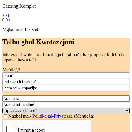
Catering Komplet
Mgħammar bis-sħiħ
Talba għal Kwotazzjoni
Interessat f'waħda mill-faċilitajiet tagħna? Itlob proposta billi timla l-
oqsma t'hawn taħt.
Meħtieġ*
Isem
(Meħtieġ)
Email
(Meħtieġa)
Isem
tal-
Data
MM
Numru
Kumpanija
(Meħtieġa)
slash
ta'
(Meħtieġ)
Numru
DD
Persuni*
tat-
Tip
slash
(Meħtieġ)
telefon*
ta'
Kunsens
Naqbel mal-
Politika tal-Privatezza
(Meħtieġa)
YYYY
(Meħtieġ)
avveniment*
(Meħtieġ)
CAPTCHA
(Meħtieġ)