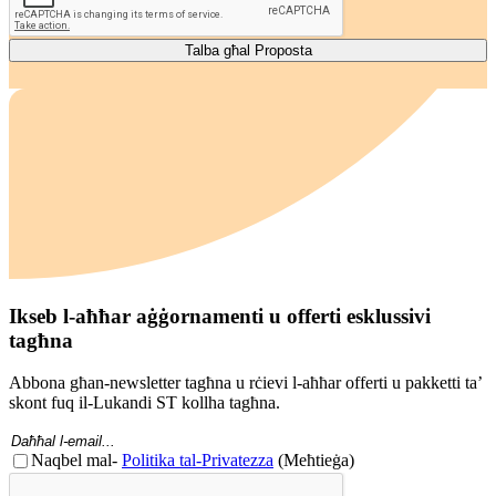
Ikseb l-aħħar aġġornamenti u offerti esklussivi
tagħna
Abbona għan-newsletter tagħna u rċievi l-aħħar offerti u pakketti ta’
skont fuq il-Lukandi ST kollha tagħna.
Email
(Meħtieġa)
Kunsens
Naqbel mal-
Politika tal-Privatezza
(Meħtieġa)
(Meħtieġ)
CAPTCHA