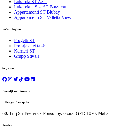
Lukanda ST Azur
Lukanda u Spa ST Bayview
Appartamenti ST Blubay
Appartamenti ST Valletta View
Is-Siti Tagħna
Proġetti ST
Proprjetajiet tal-ST
Karrieri ST
Grupp Stivala
Segwina
Dettalji ta' Kuntatt
Uffiċċju Prinċipali:
60, Triq Sir Frederick Ponsonby, Gżira, GZR 1070, Malta
Telefon: