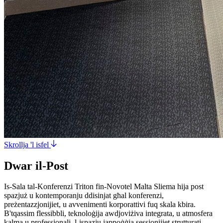
Skrollja 'l isfel
Dwar il-Post
Is-Sala tal-Konferenzi Triton fin-Novotel Malta Sliema hija post
spazjuż u kontemporanju ddisinjat għal konferenzi,
preżentazzjonijiet, u avvenimenti korporattivi fuq skala kbira.
B'tqassim flessibbli, teknoloġija awdjoviżiva integrata, u atmosfera
kalma u professjonali, l-ispazju jappoġġja sessjonijiet strutturati,