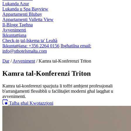
Lukanda Azur
Lukanda u Spa Bayview
Appartamenti Blubay
Appartamenti Valletta View
Il-Blogg Tagħna
Avvenimenti
Ikkuntattjana
Check-in
tal-Iskema ta' Lealtà
Ikkuntattjana:
+356 2264 0156
Ibgħatilna email:
info@sthotelsmalta.com
Dar
/
Avveniment
/
Kamra tal-Konferenzi Triton
Kamra tal-Konferenzi Triton
Kamra tal-konferenzi spazjuża li toffri ambjent professjonali
b'arranġamenti flessibbli u faċilitajiet moderni għal laqgħat u
avvenimenti.
Talba għal Kwotazzjoni