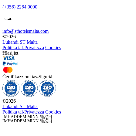
(+356) 2264 0000
Email:
info@sthotelsmalta.com
©
2026
Lukandi ST Malta
Politika tal-Privatezza
Cookies
Ħlasijiet
Ċertifikazzjoni tas-Sigurtà
©
2026
Lukandi ST Malta
Politika tal-Privatezza
Cookies
IMĦADDEM MINN
IMĦADDEM MINN