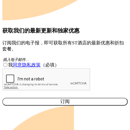
获取我们的最新更新和独家优惠
订阅我们的电子报，即可获取所有ST酒店的最新优惠和折扣
套餐。
电
同
我
同意隐私政策
（必填）
子
意
验
邮
(必
证
件
填)
码
(必
须
填
写）