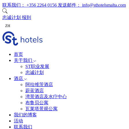
跳至内容
联系我们：
+356 2264 0156
发送邮件：
info@sthotelsmalta.com
忠诚计划
报到
ZH
首页
关于我们
ST职业发展
忠诚计划
酒店
阿拉维茨酒店
蔚蓝酒店
湾景酒店及水疗中心
布鲁贝公寓
瓦莱塔景观公寓
我们的博客
活动
联系我们