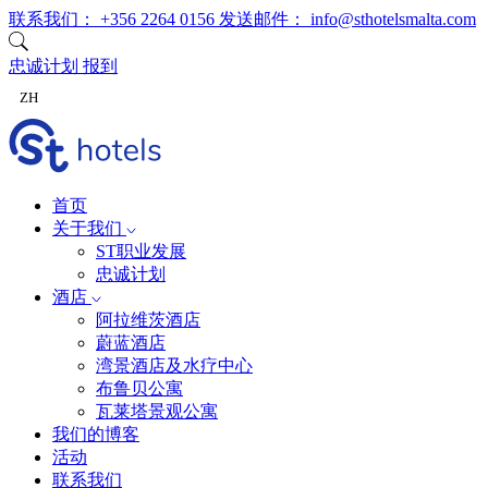
跳至内容
联系我们：
+356 2264 0156
发送邮件：
info@sthotelsmalta.com
忠诚计划
报到
ZH
首页
关于我们
ST职业发展
忠诚计划
酒店
阿拉维茨酒店
蔚蓝酒店
湾景酒店及水疗中心
布鲁贝公寓
瓦莱塔景观公寓
我们的博客
活动
联系我们