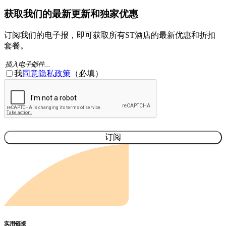
获取我们的最新更新和独家优惠
订阅我们的电子报，即可获取所有ST酒店的最新优惠和折扣
套餐。
电
同
我
同意隐私政策
（必填）
子
意
验
邮
(必
证
件
填)
码
(必
须
填
写）
实用链接