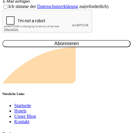
E-
Mail
Einwilligung
(Erforderlich)
(erforderlich)
Ich stimme der
Datenschutzerklärung
zu
(erforderlich)
CAPTCHA
Nützliche Links
Startseite
Hotels
Unser Blog
Kontakt