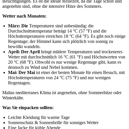
Besichtigungen. Es ist die ideale Reisezeit, da die Tage schön und
angenehm sind, ohne die intensive Hitze des Sommers.
Wetter nach Monaten:
März: Die
Temperaturen sind unbeständig; die
Durchschnittstemperatur beträgt 14 °C (57 °F) und die
Höchsttemperaturen erreichen 18 °C (64 °F). Es gibt noch einige
Regentage; der Himmel kann sich plötzlich von sonnig zu
bewölkt wandeln.
April: Der April
bringt mildere Temperaturen und trockeneres
Wetter mit durchschnittlich 16 °C (61 °F) und Höchstwerten von
20 °C (68 °F). Obwohl es nur wenige Regentage gibt, kann es
dennoch zu Wind und Nebel kommen.
Mai: Der Mai
ist einer der besten Monate für einen Besuch, mit
Höchsttemperaturen von 24 °C (75 °F) und nur wenigen
Regentagen.
Maltas mediterranes Klima ist angenehm, ohne Sommerhitze oder
Winterkälte.
Was Sie einpacken sollten:
Leichte Kleidung für warme Tage
Sonnenschutz & Sonnenbrille für sonniges Wetter
Eine Jacke für kühle Abende