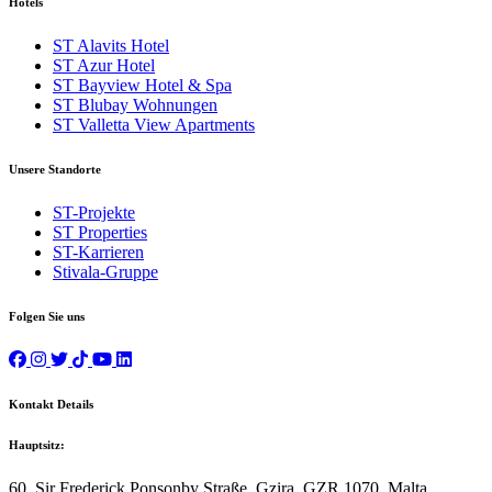
Hotels
ST Alavits Hotel
ST Azur Hotel
ST Bayview Hotel & Spa
ST Blubay Wohnungen
ST Valletta View Apartments
Unsere Standorte
ST-Projekte
ST Properties
ST-Karrieren
Stivala-Gruppe
Folgen Sie uns
Kontakt Details
Hauptsitz:
60, Sir Frederick Ponsonby Straße, Gzira, GZR 1070, Malta