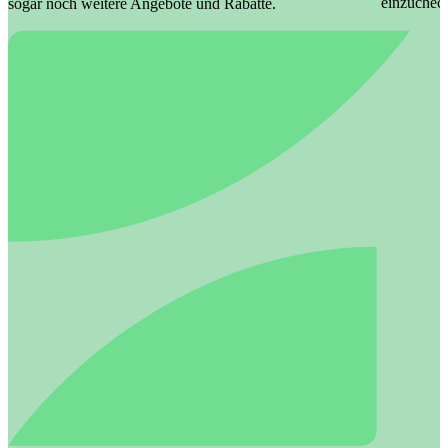
einzuchec
sogar noch weitere Angebote und Rabatte.