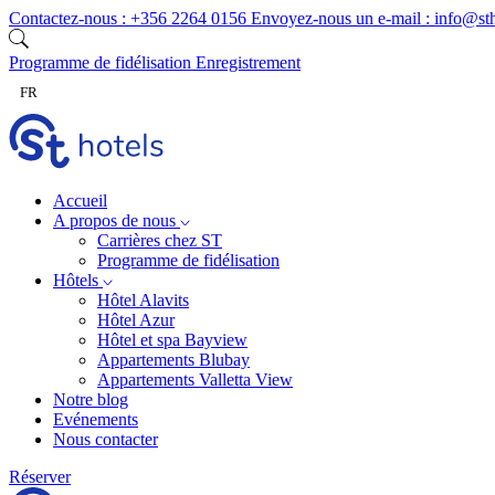
Skip to content
Contactez-nous :
+356 2264 0156
Envoyez-nous un e-mail :
info@st
Programme de fidélisation
Enregistrement
FR
Accueil
A propos de nous
Carrières chez ST
Programme de fidélisation
Hôtels
Hôtel Alavits
Hôtel Azur
Hôtel et spa Bayview
Appartements Blubay
Appartements Valletta View
Notre blog
Evénements
Nous contacter
Réserver