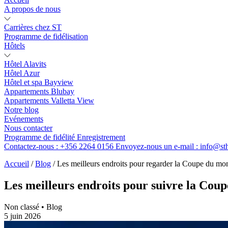
A propos de nous
Carrières chez ST
Programme de fidélisation
Hôtels
Hôtel Alavits
Hôtel Azur
Hôtel et spa Bayview
Appartements Blubay
Appartements Valletta View
Notre blog
Evénements
Nous contacter
Programme de fidélité
Enregistrement
Contactez-nous :
+356 2264 0156
Envoyez-nous un e-mail :
info@st
Accueil
/
Blog
/
Les meilleurs endroits pour regarder la Coupe du m
Les meilleurs endroits pour suivre la Cou
Non classé • Blog
5 juin 2026