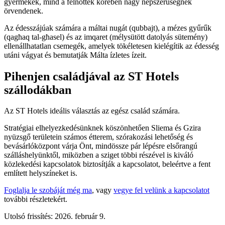
gyermekek, mind a felnőttek körében nagy népszerűségnek
örvendenek.
Az édesszájúak számára a máltai nugát (qubbajt), a mézes gyűrűk
(qagħaq tal-għasel) és az imqaret (mélysütött datolyás sütemény)
ellenállhatatlan csemegék, amelyek tökéletesen kielégítik az édesség
utáni vágyat és bemutatják Málta ízletes ízeit.
Pihenjen családjával az ST Hotels
szállodákban
Az ST Hotels ideális választás az egész család számára.
Stratégiai elhelyezkedésünknek köszönhetően Sliema és Gzira
nyüzsgő területein számos étterem, szórakozási lehetőség és
bevásárlóközpont várja Önt, mindössze pár lépésre elsőrangú
szálláshelyünktől, miközben a sziget többi részével is kiváló
közlekedési kapcsolatok biztosítják a kapcsolatot, beleértve a fent
említett helyszíneket is.
Foglalja le szobáját még ma
, vagy
vegye fel velünk a kapcsolatot
további részletekért.
Utolsó frissítés: 2026. február 9.