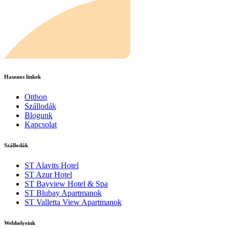
Hasznos linkek
Otthon
Szállodák
Blogunk
Kapcsolat
Szállodák
ST Alavits Hotel
ST Azur Hotel
ST Bayview Hotel & Spa
ST Blubay Apartmanok
ST Valletta View Apartmanok
Webhelyeink