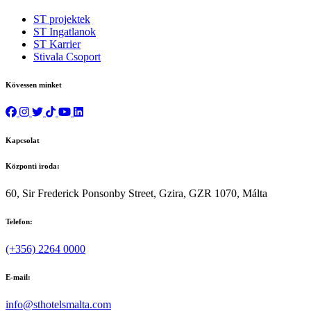
ST projektek
ST Ingatlanok
ST Karrier
Stivala Csoport
Kövessen minket
Kapcsolat
Központi iroda:
60, Sir Frederick Ponsonby Street, Gzira, GZR 1070, Málta
Telefon:
(+356) 2264 0000
E-mail:
info@sthotelsmalta.com