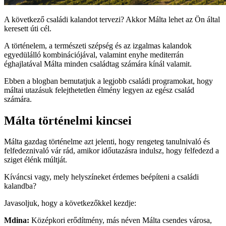
A következő családi kalandot tervezi? Akkor Málta lehet az Ön által
keresett úti cél.
A történelem, a természeti szépség és az izgalmas kalandok
egyedülálló kombinációjával, valamint enyhe mediterrán
éghajlatával Málta minden családtag számára kínál valamit.
Ebben a blogban bemutatjuk a legjobb családi programokat, hogy
máltai utazásuk felejthetetlen élmény legyen az egész család
számára.
Málta történelmi kincsei
Málta gazdag történelme azt jelenti, hogy rengeteg tanulnivaló és
felfedeznivaló vár rád, amikor időutazásra indulsz, hogy felfedezd a
sziget élénk múltját.
Kíváncsi vagy, mely helyszíneket érdemes beépíteni a családi
kalandba?
Javasoljuk, hogy a következőkkel kezdje:
Mdina:
Középkori erődítmény, más néven Málta csendes városa,