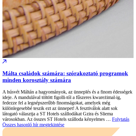
Málta családok számára: szórakoztató programok
minden korosztály számára
A húsvét Máltán a hagyományok, az ünneplés és a finom édességek
ideje. A mandulával töltött figolli-tól a fűszeres kwareżimal-ig,
fedezze fel a legnépszerűbb finomságokat, amelyek még
különlegesebbé teszik ezt az ünnepet! A fesztiválok alatt sok
látogató választja a ST Hotels szállodákat Gzira és Sliema
városokban. Az összes ST Hotels szálloda kényelmes …
Folytatás
Összes hasonló hír megtekintése