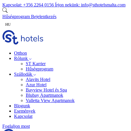
Ugrás a tartalomra
Kapcsolat:
+356 2264 0156
Írjon nekünk:
info@sthotelsmalta.com
Hűségprogram
Bejelentkezés
HU
Otthon
Rólunk
ST Karrier
Hűségprogram
Szállodák
Alavits Hotel
Azur Hotel
Bayview Hotel és Spa
Blubay Apartmanok
Valletta View Apartmanok
Blogunk
Események
Kapcsolat
Foglaljon most