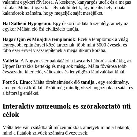
valamint egykori fővárosa. A keskeny, kanyargós utcák és a magas
kőfalak Mdina-t igazi kastélynak tűntetik, így ideális hely a fiatal
kalandorok számára, hogy megéljék saját meséjüket.
Hal Saflieni Hypogeum:
Egy őskori földalatti szentély, amely az
egykor Máltán élő ősi civilizáció tanúja.
Hagar Qim és Mnajdra templomok
: Ezek a templomok a világ
legrégebbi építményei közé tartoznak, több mint 5000 évesek, és
több ezer évvel visszarepítenek a megalitikum korába.
Valletta
: A Nagymester palotájától a Lascaris háborús szobákig, az
Upper Barrakka kertekig és még sok másig. Málta fővárosa több
évszázadra kiterjedő, változatos és lenyűgöző látnivalókat kínál.
Fort St. Elmo:
Málta történelmének élő
tanúja
, egy erődítmény,
amelynek ősi kőfalai között még mindig visszhangoznak a csaták és
a bátorság emlékei.
Interaktív múzeumok és szórakoztató úti
célok
Málta tele van családbarát múzeumokkal, amelyek mind a fiatalok,
mind a fiatalok szívűek számára élvezetesek.