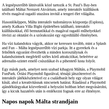
A legnépszerűbb látnivalók közé tartozik a St. Paul’s Bay-ben
található Máltai Nemzeti Akvárium, amely interaktív kiállítások
révén magával ragadó utazásra invitál a tengeri élet világába.
Hasonlóképpen, Málta interaktív tudományos központja (Esplora),
amely Kalkara Villa Bighi épületében található, interaktív
kiállításokkal, élő bemutatókkal és magával ragadó műhelyekkel
ötvözi az oktatást és a szórakozást egy egyedülálló élményben.
Ha vízi kalandokra vágyik, akkor ne keressen tovább, mint a Splash
and Fun – Málta legnépszerűbb vízi parkja. Itt a gyerekek és a
felnőttek egyaránt élvezhetik a minden korosztálynak és
kalandszintnek megfelelő széles körű attrakciókat, beleértve az
adrenalin-szintet emelő csúszdákat és a pihentető lusta folyót.
Egy másik park, amelyet nem szabad kihagyni Máltán, a Playmobil
FunPark. Óriási Playmobil figuráival, témájú játszótereivel és
interaktív játékkészleteivel ez a családbarát hely egy olyan világot
kínál, ahol a kreativitásnak nincsenek határai. Ráadásul a Playmobil
ajándéktárgyakat közvetlenül a helyszíni boltban lehet megvásárolni,
így a kicsik hazatérés után is emlékezni fognak erre az élményre.
Napos napok Málta strandjain