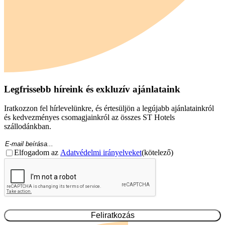
Legfrissebb híreink és exkluzív ajánlataink
Iratkozzon fel hírlevelünkre, és értesüljön a legújabb ajánlatainkról
és kedvezményes csomagjainkról az összes ST Hotels
szállodánkban.
E-
mail
Hozzájárulás
(Kötelező)
(Szükséges)
Elfogadom az
Adatvédelmi irányelveket
(kötelező)
CAPTCHA