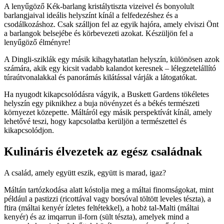
A lenyűgöző Kék-barlang kristálytiszta vizeivel és bonyolult
barlangjaival ideális helyszínt kínál a felfedezéshez és a
csodálkozáshoz. Csak szálljon fel az egyik hajóra, amely elviszi Önt
a barlangok belsejébe és körbevezeti azokat. Készüljön fel a
lenyűgöző élményre!
A Dingli-sziklák egy másik kihagyhatatlan helyszín, különösen azok
számára, akik egy kicsit vadabb kalandot keresnek – lélegzetelállító
túraútvonalakkal és panorámás kilátással várják a látogatókat.
Ha nyugodt kikapcsolódásra vágyik, a Buskett Gardens tökéletes
helyszín egy piknikhez a buja növényzet és a békés természeti
környezet közepette. Máltáról egy másik perspektívát kínál, amely
lehetővé teszi, hogy kapcsolatba kerüljön a természettel és
kikapcsolódjon.
Kulináris élvezetek az egész családnak
A család, amely együtt eszik, együtt is marad, igaz?
Máltán tartózkodása alatt kóstolja meg a máltai finomságokat, mint
például a pastizzi (ricottával vagy borsóval töltött leveles tészta), a
ftira (máltai kenyér ízletes feltétekkel), a ħobż tal-Malti (máltai
kenyér) és az imqarrun il-forn (sült tészta), amelyek mind a