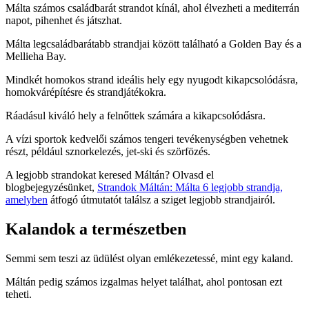
Málta számos családbarát strandot kínál, ahol élvezheti a mediterrán
napot, pihenhet és játszhat.
Málta legcsaládbarátabb strandjai között található a Golden Bay és a
Mellieha Bay.
Mindkét homokos strand ideális hely egy nyugodt kikapcsolódásra,
homokvárépítésre és strandjátékokra.
Ráadásul kiváló hely a felnőttek számára a kikapcsolódásra.
A vízi sportok kedvelői számos tengeri tevékenységben vehetnek
részt, például sznorkelezés, jet-ski és szörfözés.
A legjobb strandokat keresed Máltán? Olvasd el
blogbejegyzésünket,
Strandok Máltán: Málta 6 legjobb strandja,
amelyben
átfogó útmutatót találsz a sziget legjobb strandjairól.
Kalandok a természetben
Semmi sem teszi az üdülést olyan emlékezetessé, mint egy kaland.
Máltán pedig számos izgalmas helyet találhat, ahol pontosan ezt
teheti.