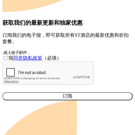
获取我们的最新更新和独家优惠
订阅我们的电子报，即可获取所有ST酒店的最新优惠和折扣
套餐。
电
同
我
同意隐私政策
（必填）
子
意
验
邮
(必
证
件
填)
码
(必
须
填
写）