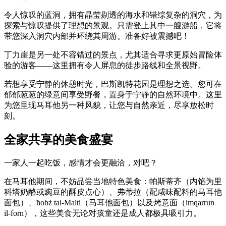
令人惊叹的蓝洞，拥有晶莹剔透的海水和错综复杂的洞穴，为
探索与惊叹提供了理想的景观。只需登上其中一艘游船，它将
带您深入洞穴内部并环绕其周游。准备好被震撼吧！
丁力崖是另一处不容错过的景点，尤其适合寻求更原始冒险体
验的游客——这里拥有令人屏息的徒步路线和全景视野。
若想享受宁静的休憩时光，巴斯凯特花园是理想之选。您可在
郁郁葱葱的绿意间享受野餐，置身于宁静的自然环境中。这里
为您呈现马耳他另一种风貌，让您与自然亲近，尽享放松时
刻。
全家共享的美食盛宴
一家人一起吃饭，感情才会更融洽，对吧？
在马耳他期间，不妨品尝当地特色美食：帕斯蒂齐（内馅为里
科塔奶酪或豌豆的酥皮点心）、弗蒂拉（配咸味配料的马耳他
面包）、ħobż tal-Malti（马耳他面包）以及烤意面（imqarrun
il-forn），这些美食无论对孩童还是成人都极具吸引力。