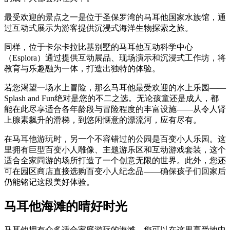
最受欢迎的景点之一是位于圣保罗湾的马耳他国家水族馆，通
过互动式展示为游客提供沉浸式海洋生物探索之旅。
同样，位于卡尔卡拉比基别墅的马耳他互动科学中心
（Esplora）通过提供互动展品、现场演示和沉浸式工作坊，将
教育与乐趣融为一体，打造出独特的体验。
若您渴望一场水上冒险，那么马耳他最受欢迎的水上乐园——
Splash and Fun绝对是您的不二之选。无论孩童还是成人，都
能在此尽享适合各年龄段与冒险程度的丰富设施——从令人肾
上腺素飙升的滑梯，到悠闲惬意的漂流河，应有尽有。
在马耳他游玩时，另一个不容错过的公园是百变小人乐园。这
里拥有巨型百变小人雕像、主题游乐区和互动游戏套装，这个
适合全家同游的场所打造了一个创意无限的世界。此外，您还
可在园区商店直接选购百变小人纪念品——确保孩子们回家后
仍能铭记这段美好体验。
马耳他海滩的晴好时光
马耳他拥有众多适合家庭游玩的海滩，您可以在这里享受地中