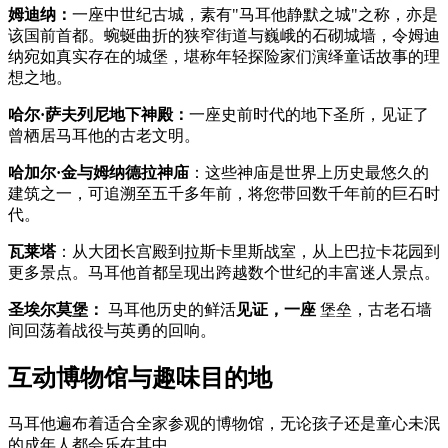
姆迪纳：
一座中世纪古城，素有"马耳他静默之城"之称，亦是
该国前首都。蜿蜒曲折的狭窄街道与巍峨的石砌城墙，令姆迪
纳宛如真实存在的城堡，堪称年轻探险家们演绎童话故事的理
想之地。
哈尔·萨夫列尼地下神殿：
一座史前时代的地下圣所，见证了
曾栖居马耳他的古老文明。
哈加尔·金与姆纳德拉神庙
：这些神庙是世界上历史最悠久的
建筑之一，可追溯至五千多年前，将您带回数千年前的巨石时
代。
瓦莱塔
：从大团长宫殿到拉斯卡里斯战室，从上巴拉卡花园到
更多景点。马耳他首都呈现出跨越数个世纪的丰富迷人景点。
圣埃尔莫堡：
马耳他历史的鲜活
见证，一座
堡垒，古老石墙
间回荡着战役与英勇的回响。
互动博物馆与趣味目的地
马耳他遍布着适合全家参观的博物馆，无论孩子还是童心未泯
的成年人都会乐在其中。