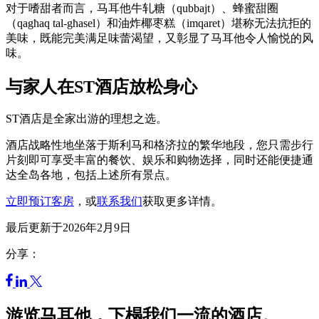
对于嗜甜者而言，马耳他牛轧糖（qubbajt）、蜂蜜甜圈
（qagħaq tal-għasel）和油炸椰枣糕（imqaret）堪称无法抗拒的
美味，既能完美满足味蕾渴望，又彰显了马耳他令人愉悦的风
味。
与家人在ST酒店放松身心
ST酒店是全家出游的理想之选。
酒店战略性地坐落于斯利马和格济拉的繁华地段，您只需步行
片刻即可享受丰富的餐饮、娱乐和购物选择，同时还能便捷通
达全岛各地，包括上述所有景点。
立即预订客房
，或
联系我们
获取更多详情。
最后更新于2026年2月9日
分享：
游览马耳他，下榻我们一流的酒店。