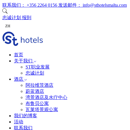
跳至内容
联系我们：
+356 2264 0156
发送邮件：
info@sthotelsmalta.com
忠诚计划
报到
ZH
首页
关于我们
ST职业发展
忠诚计划
酒店
阿拉维茨酒店
蔚蓝酒店
湾景酒店及水疗中心
布鲁贝公寓
瓦莱塔景观公寓
我们的博客
活动
联系我们