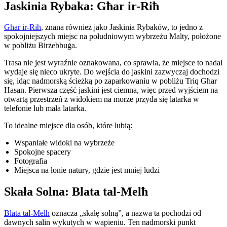
Jaskinia Rybaka: Għar ir-Riħ
Għar ir-Riħ
, znana również jako Jaskinia Rybaków, to jedno z
spokojniejszych miejsc na południowym wybrzeżu Malty, położone
w pobliżu Birżebbuġa.
Trasa nie jest wyraźnie oznakowana, co sprawia, że miejsce to nadal
wydaje się nieco ukryte. Do wejścia do jaskini zazwyczaj dochodzi
się, idąc nadmorską ścieżką po zaparkowaniu w pobliżu Triq Għar
Ħasan. Pierwsza część jaskini jest ciemna, więc przed wyjściem na
otwartą przestrzeń z widokiem na morze przyda się latarka w
telefonie lub mała latarka.
To idealne miejsce dla osób, które lubią:
Wspaniałe widoki na wybrzeże
Spokojne spacery
Fotografia
Miejsca na łonie natury, gdzie jest mniej ludzi
Skała Solna: Blata tal-Melħ
Blata tal-Melħ
oznacza „skałę solną”, a nazwa ta pochodzi od
dawnych salin wykutych w wapieniu. Ten nadmorski punkt