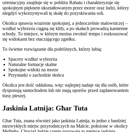
orientacyjny znajduje się w pobliżu Rabatu i charakteryzuje się
spokojnym pięknem ukształtowanym przez morze oraz ludzi, którzy
niegdyś wykorzystywali tę skałę do pozyskiwania soli.
Okolica sprawia wrażenie spokojnej, a jednocześnie malowniczej –
wzdłuż wybrzeża ciągną się klify, a po skałach prowadzą kamienne
schody. To miejsce, w którym można zwolnić tempo i rozkoszować
się widokami bez otaczającego zgiełku.
To świetne rozwiązanie dla podróżnych, którzy lubią:
Spacery wzdłuż wybrzeża
Naturalne formacje skalne
Spokojne widoki na morze
Przystanki o zachodzie słońca
Okolica jest dość oddalona, więc najlepiej nadaje się dla osób, które
dysponują samochodem lub nie mają oporów przed zaplanowaniem
trasy pieszej.
Jaskinia Latnija: Għar Tuta
Għar Tuta, znana również jako jaskinia Latnija, to jedno z bardziej
niezwykłych miejsc przyrodniczych na Malcie, położone w okolicy
Mellieħa. Chociaż ludzie często nazywają to miejsce jaskinią,