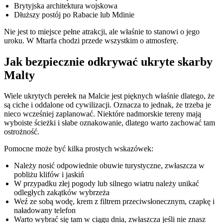
Brytyjska architektura wojskowa
Dłuższy postój po Rabacie lub Mdinie
Nie jest to miejsce pełne atrakcji, ale właśnie to stanowi o jego
uroku. W Mtarfa chodzi przede wszystkim o atmosferę.
Jak bezpiecznie odkrywać ukryte skarby
Malty
Wiele ukrytych perełek na Malcie jest pięknych właśnie dlatego, że
są ciche i oddalone od cywilizacji. Oznacza to jednak, że trzeba je
nieco wcześniej zaplanować. Niektóre nadmorskie tereny mają
wyboiste ścieżki i słabe oznakowanie, dlatego warto zachować tam
ostrożność.
Pomocne może być kilka prostych wskazówek:
Należy nosić odpowiednie obuwie turystyczne, zwłaszcza w
pobliżu klifów i jaskiń
W przypadku złej pogody lub silnego wiatru należy unikać
odległych zakątków wybrzeża
Weź ze sobą wodę, krem z filtrem przeciwsłonecznym, czapkę i
naładowany telefon
Warto wybrać się tam w ciągu dnia, zwłaszcza jeśli nie znasz