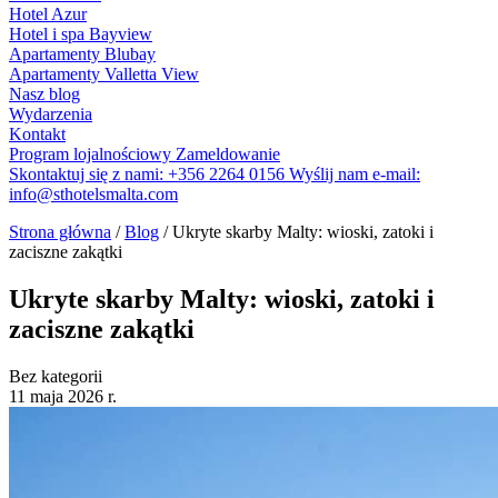
Hotel Azur
Hotel i spa Bayview
Apartamenty Blubay
Apartamenty Valletta View
Nasz blog
Wydarzenia
Kontakt
Program lojalnościowy
Zameldowanie
Skontaktuj się z nami:
+356 2264 0156
Wyślij nam e-mail:
info@sthotelsmalta.com
Strona główna
/
Blog
/
Ukryte skarby Malty: wioski, zatoki i
zaciszne zakątki
Ukryte skarby Malty: wioski, zatoki i
zaciszne zakątki
Bez kategorii
11 maja 2026 r.