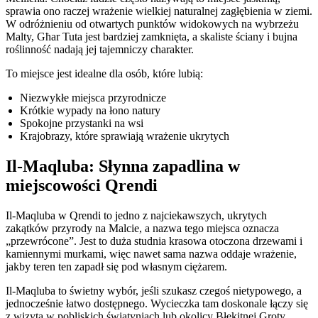
sprawia ono raczej wrażenie wielkiej naturalnej zagłębienia w ziemi.
W odróżnieniu od otwartych punktów widokowych na wybrzeżu
Malty, Għar Tuta jest bardziej zamknięta, a skaliste ściany i bujna
roślinność nadają jej tajemniczy charakter.
To miejsce jest idealne dla osób, które lubią:
Niezwykłe miejsca przyrodnicze
Krótkie wypady na łono natury
Spokojne przystanki na wsi
Krajobrazy, które sprawiają wrażenie ukrytych
Il-Maqluba: Słynna zapadlina w
miejscowości Qrendi
Il-Maqluba w Qrendi to jedno z najciekawszych, ukrytych
zakątków przyrody na Malcie, a nazwa tego miejsca oznacza
„przewrócone”. Jest to duża studnia krasowa otoczona drzewami i
kamiennymi murkami, więc nawet sama nazwa oddaje wrażenie,
jakby teren ten zapadł się pod własnym ciężarem.
Il-Maqluba to świetny wybór, jeśli szukasz czegoś nietypowego, a
jednocześnie łatwo dostępnego. Wycieczka tam doskonale łączy się
z wizytą w pobliskich świątyniach lub okolicy Błękitnej Groty.