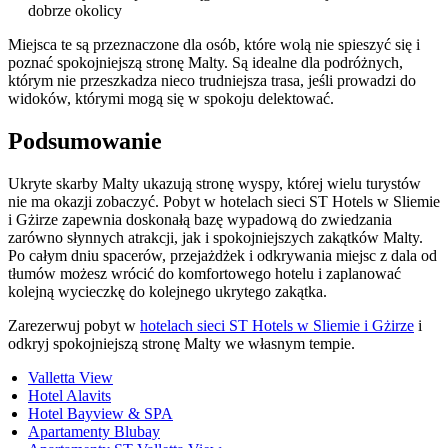
dobrze okolicy
Miejsca te są przeznaczone dla osób, które wolą nie spieszyć się i
poznać spokojniejszą stronę Malty. Są idealne dla podróżnych,
którym nie przeszkadza nieco trudniejsza trasa, jeśli prowadzi do
widoków, którymi mogą się w spokoju delektować.
Podsumowanie
Ukryte skarby Malty ukazują stronę wyspy, której wielu turystów
nie ma okazji zobaczyć. Pobyt w hotelach sieci ST Hotels w Sliemie
i Gżirze zapewnia doskonałą bazę wypadową do zwiedzania
zarówno słynnych atrakcji, jak i spokojniejszych zakątków Malty.
Po całym dniu spacerów, przejażdżek i odkrywania miejsc z dala od
tłumów możesz wrócić do komfortowego hotelu i zaplanować
kolejną wycieczkę do kolejnego ukrytego zakątka.
Zarezerwuj pobyt w
hotelach sieci ST Hotels w Sliemie i Gżirze
i
odkryj spokojniejszą stronę Malty we własnym tempie.
Valletta View
Hotel Alavits
Hotel Bayview & SPA
Apartamenty Blubay