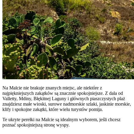
Na Malcie nie brakuje znanych miejsc, ale niektóre z
najpiękniejszych zakątków są znacznie spokojniejsze. Z dala od
Valletty, Mdiny, Błękitnej Laguny i głównych piaszczystych plaż
znajdziesz małe wioski, surowe nadmorskie szlaki, jaskinie morskie,
klify i spokojne zakątki, które wielu turystów pomija.
Te ukryte perełki na Malcie są idealnym wyborem, jeśli chcesz
poznać spokojniejszą stronę wyspy.