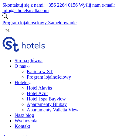
Przejdź do treści
Skontaktuj się z nami:
+356 2264 0156
Wyślij nam e-mail:
info@sthotelsmalta.com
Program lojalnościowy
Zameldowanie
PL
Strona główna
O nas
Kariera w ST
Program lojalnościowy
Hotele
Hotel Alavits
Hotel Azur
Hotel i spa Bayview
Apartamenty Blubay
Apartamenty Valletta View
Nasz blog
Wydarzenia
Kontakt