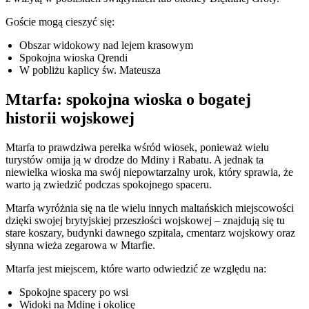
Goście mogą cieszyć się:
Obszar widokowy nad lejem krasowym
Spokojna wioska Qrendi
W pobliżu kaplicy św. Mateusza
Mtarfa: spokojna wioska o bogatej
historii wojskowej
Mtarfa to prawdziwa perełka wśród wiosek, ponieważ wielu
turystów omija ją w drodze do Mdiny i Rabatu. A jednak ta
niewielka wioska ma swój niepowtarzalny urok, który sprawia, że
warto ją zwiedzić podczas spokojnego spaceru.
Mtarfa wyróżnia się na tle wielu innych maltańskich miejscowości
dzięki swojej brytyjskiej przeszłości wojskowej – znajdują się tu
stare koszary, budynki dawnego szpitala, cmentarz wojskowy oraz
słynna wieża zegarowa w Mtarfie.
Mtarfa jest miejscem, które warto odwiedzić ze względu na:
Spokojne spacery po wsi
Widoki na Mdinę i okolicę