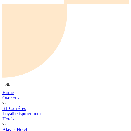
NL
Home
Over ons
ST Carrières
Loyaliteitsprogramma
Hotels
Alavits Hotel