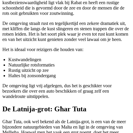
kustbezienswaardigheid ligt vlak bij Rabat en heeft een rustige
schoonheid die is gevormd door de zee en door de mensen die de
rots ooit gebruikten voor zoutwinning.
De omgeving straalt rust en tegelijkertijd een zekere dramatiek uit,
met kliffen die langs de kust slingeren en stenen trappen die over de
rotsen leiden. Het is het soort plek waar je even tot rust kunt komen
en van het uitzicht kunt genieten zonder veel lawaai om je heen.
Het is ideaal voor reizigers die houden van:
Kustwandelingen
Natuurlijke rotsformaties
Rustig uitzicht op zee
Haltes bij zonsondergang
De omgeving ligt vrij afgelegen, dus het is geschikter voor
bezoekers die over een auto beschikken of graag zelf een
wandelroute uitstippelen.
De Latnija-grot: Għar Tuta
Għar Tuta, ook wel bekend als de Latnija-grot, is een van de meer
bijzondere natuurgebieden van Malta en ligt in de omgeving van
Mellieħa. Hoewel men het vaak een grot noemt, doet het meer