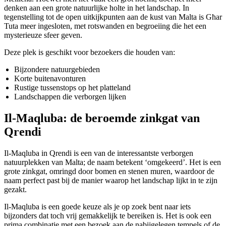
denken aan een grote natuurlijke holte in het landschap. In
tegenstelling tot de open uitkijkpunten aan de kust van Malta is Għar
Tuta meer ingesloten, met rotswanden en begroeiing die het een
mysterieuze sfeer geven.
Deze plek is geschikt voor bezoekers die houden van:
Bijzondere natuurgebieden
Korte buitenavonturen
Rustige tussenstops op het platteland
Landschappen die verborgen lijken
Il-Maqluba: de beroemde zinkgat van
Qrendi
Il-Maqluba in Qrendi is een van de interessantste verborgen
natuurplekken van Malta; de naam betekent ‘omgekeerd’. Het is een
grote zinkgat, omringd door bomen en stenen muren, waardoor de
naam perfect past bij de manier waarop het landschap lijkt in te zijn
gezakt.
Il-Maqluba is een goede keuze als je op zoek bent naar iets
bijzonders dat toch vrij gemakkelijk te bereiken is. Het is ook een
prima combinatie met een bezoek aan de nabijgelegen tempels of de