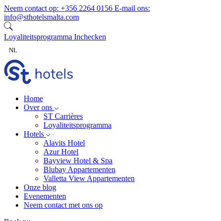
Ga naar inhoud
Neem contact op:
+356 2264 0156
E-mail ons:
info@sthotelsmalta.com
Loyaliteitsprogramma
Inchecken
NL
Home
Over ons
ST Carrières
Loyaliteitsprogramma
Hotels
Alavits Hotel
Azur Hotel
Bayview Hotel & Spa
Blubay Appartementen
Valletta View Appartementen
Onze blog
Evenementen
Neem contact met ons op