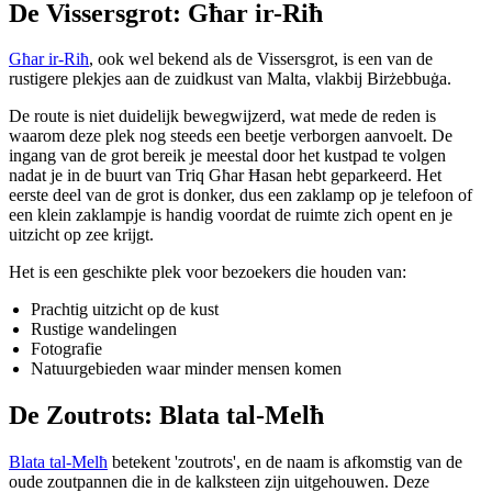
De Vissersgrot: Għar ir-Riħ
Għar ir-Riħ
, ook wel bekend als de Vissersgrot, is een van de
rustigere plekjes aan de zuidkust van Malta, vlakbij Birżebbuġa.
De route is niet duidelijk bewegwijzerd, wat mede de reden is
waarom deze plek nog steeds een beetje verborgen aanvoelt. De
ingang van de grot bereik je meestal door het kustpad te volgen
nadat je in de buurt van Triq Għar Ħasan hebt geparkeerd. Het
eerste deel van de grot is donker, dus een zaklamp op je telefoon of
een klein zaklampje is handig voordat de ruimte zich opent en je
uitzicht op zee krijgt.
Het is een geschikte plek voor bezoekers die houden van:
Prachtig uitzicht op de kust
Rustige wandelingen
Fotografie
Natuurgebieden waar minder mensen komen
De Zoutrots: Blata tal-Melħ
Blata tal-Melħ
betekent 'zoutrots', en de naam is afkomstig van de
oude zoutpannen die in de kalksteen zijn uitgehouwen. Deze