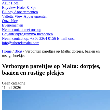
Azur Hotel
Bayview Hotel & Spa
Blubay Appartementen
Valletta View Appartementen
Onze blog
Evenementen
Neem contact met ons op
Loyaliteitsprogramma
Inchecken
Neem contact op:
+356 2264 0156
E-mail ons:
info@sthotelsmalta.com
Home
/
Blog
/
Verborgen pareltjes op Malta: dorpjes, baaien en
rustige hoekjes
Verborgen pareltjes op Malta: dorpjes,
baaien en rustige plekjes
Geen categorie
11 mei 2026