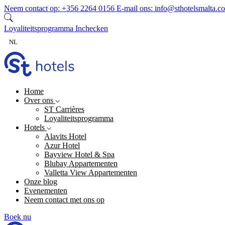
Ga naar inhoud
Neem contact op:
+356 2264 0156
E-mail ons:
info@sthotelsmalta.c
Loyaliteitsprogramma
Inchecken
NL
Home
Over ons
ST Carrières
Loyaliteitsprogramma
Hotels
Alavits Hotel
Azur Hotel
Bayview Hotel & Spa
Blubay Appartementen
Valletta View Appartementen
Onze blog
Evenementen
Neem contact met ons op
Boek nu