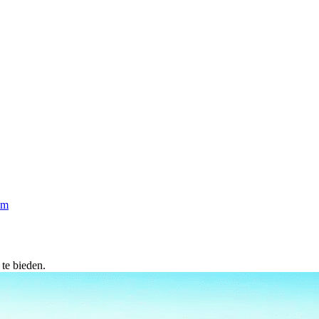
om
 te bieden.