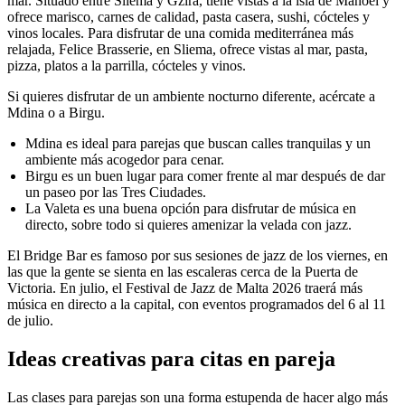
mar. Situado entre Sliema y Gżira, tiene vistas a la isla de Manoel y
ofrece marisco, carnes de calidad, pasta casera, sushi, cócteles y
vinos locales. Para disfrutar de una comida mediterránea más
relajada, Felice Brasserie, en Sliema, ofrece vistas al mar, pasta,
pizza, platos a la parrilla, cócteles y vinos.
Si quieres disfrutar de un ambiente nocturno diferente, acércate a
Mdina o a Birgu.
Mdina es ideal para parejas que buscan calles tranquilas y un
ambiente más acogedor para cenar.
Birgu es un buen lugar para comer frente al mar después de dar
un paseo por las Tres Ciudades.
La Valeta es una buena opción para disfrutar de música en
directo, sobre todo si quieres amenizar la velada con jazz.
El Bridge Bar es famoso por sus sesiones de jazz de los viernes, en
las que la gente se sienta en las escaleras cerca de la Puerta de
Victoria. En julio, el Festival de Jazz de Malta 2026 traerá más
música en directo a la capital, con eventos programados del 6 al 11
de julio.
Ideas creativas para citas en pareja
Las clases para parejas son una forma estupenda de hacer algo más