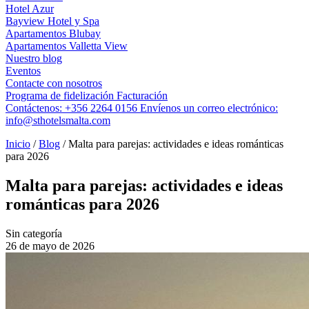
Hotel Azur
Bayview Hotel y Spa
Apartamentos Blubay
Apartamentos Valletta View
Nuestro blog
Eventos
Contacte con nosotros
Programa de fidelización
Facturación
Contáctenos:
+356 2264 0156
Envíenos un correo electrónico:
info@sthotelsmalta.com
Inicio
/
Blog
/
Malta para parejas: actividades e ideas románticas
para 2026
Malta para parejas: actividades e ideas
románticas para 2026
Sin categoría
26 de mayo de 2026