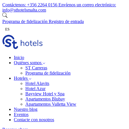
Ir al contenido
Contáctenos:
+356 2264 0156
Envíenos un correo electrónico:
info@sthotelsmalta.com
Programa de fidelización
Registro de entrada
ES
Inicio
Quiénes somos
ST Carreras
Programa de fidelización
Hoteles
Hotel Alavits
Hotel Azur
Bayview Hotel y Spa
Apartamentos Blubay
Apartamentos Valletta View
Nuestro blog
Eventos
Contacte con nosotros