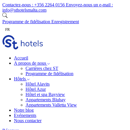
Skip to content
Contactez-nous :
+356 2264 0156
Envoyez-nous un e-mail :
info@sthotelsmalta.com
Programme de fidélisation
Enregistrement
FR
Accueil
A propos de nous
Carrières chez ST
Programme de fidélisation
Hôtels
Hôtel Alavits
Hôtel Azur
Hôtel et spa Bayview
Appartements Blubay
Appartements Valletta View
Notre blog
Evénements
Nous contacter