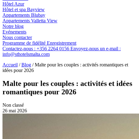
Hôtel Azur
Hôtel et spa Bayview
Appartements Blubay
Appartements Valletta View
Notre blog
Evénements
Nous contacter
Programme de fidélité
Enregistrement
Contactez-nous :
+356 2264 0156
Envoyez-nous un e-mail :
info@sthotelsmalta.com
Accueil
/
Blog
/
Malte pour les couples : activités romantiques et
idées pour 2026
Malte pour les couples : activités et idées
romantiques pour 2026
Non classé
26 mai 2026