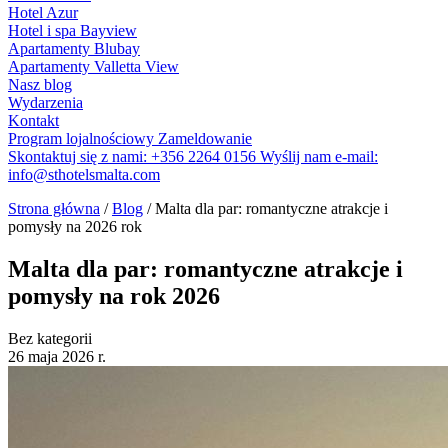
Hotel Azur
Hotel i spa Bayview
Apartamenty Blubay
Apartamenty Valletta View
Nasz blog
Wydarzenia
Kontakt
Program lojalnościowy
Zameldowanie
Skontaktuj się z nami:
+356 2264 0156
Wyślij nam e-mail:
info@sthotelsmalta.com
Strona główna
/
Blog
/
Malta dla par: romantyczne atrakcje i
pomysły na 2026 rok
Malta dla par: romantyczne atrakcje i
pomysły na rok 2026
Bez kategorii
26 maja 2026 r.