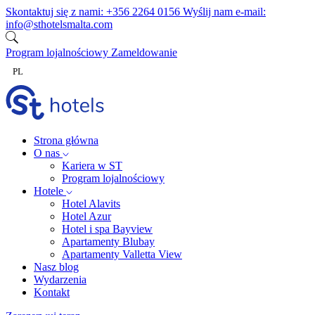
Przejdź do treści
Skontaktuj się z nami:
+356 2264 0156
Wyślij nam e-mail:
info@sthotelsmalta.com
Program lojalnościowy
Zameldowanie
PL
Strona główna
O nas
Kariera w ST
Program lojalnościowy
Hotele
Hotel Alavits
Hotel Azur
Hotel i spa Bayview
Apartamenty Blubay
Apartamenty Valletta View
Nasz blog
Wydarzenia
Kontakt