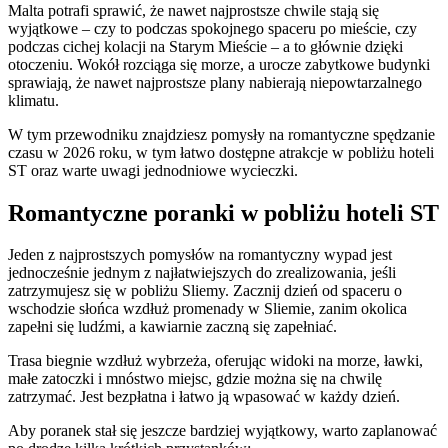
Malta potrafi sprawić, że nawet najprostsze chwile stają się
wyjątkowe – czy to podczas spokojnego spaceru po mieście, czy
podczas cichej kolacji na Starym Mieście – a to głównie dzięki
otoczeniu. Wokół rozciąga się morze, a urocze zabytkowe budynki
sprawiają, że nawet najprostsze plany nabierają niepowtarzalnego
klimatu.
W tym przewodniku znajdziesz pomysły na romantyczne spędzanie
czasu w 2026 roku, w tym łatwo dostępne atrakcje w pobliżu hoteli
ST oraz warte uwagi jednodniowe wycieczki.
Romantyczne poranki w pobliżu hoteli ST
Jeden z najprostszych pomysłów na romantyczny wypad jest
jednocześnie jednym z najłatwiejszych do zrealizowania, jeśli
zatrzymujesz się w pobliżu Sliemy. Zacznij dzień od spaceru o
wschodzie słońca wzdłuż promenady w Sliemie, zanim okolica
zapełni się ludźmi, a kawiarnie zaczną się zapełniać.
Trasa biegnie wzdłuż wybrzeża, oferując widoki na morze, ławki,
małe zatoczki i mnóstwo miejsc, gdzie można się na chwilę
zatrzymać. Jest bezpłatna i łatwo ją wpasować w każdy dzień.
Aby poranek stał się jeszcze bardziej wyjątkowy, warto zaplanować