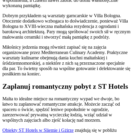
wspomnienia, a czasem nawet zabrać do domu własnoręcznie
wykonaną pamiątkę.
Dobrym przykładem są warsztaty garncarskie w Villa Bologna.
Otoczenie dodatkowo wzbogaca to doświadczenie, ponieważ Villa
Bologna to XVIII-wieczna maltańska rezydencja z ogrodami i
barokową architekturą. Pary mogą spróbować swoich sił w ręcznym
malowaniu ceramiki i stworzyć małą pamiątkę z podróży.
Miłośnicy jedzenia mogą również zapisać się na zajęcia
organizowane przez Mediterranean Culinary Academy. Praktyczne
warsztaty kulinarne obejmują dania kuchni maltańskiej i
śródziemnomorskiej, a niektóre z nich są przeznaczone specjalnie
dla par. To świetny sposób na wspólne gotowanie i delektowanie się
posiłkiem na koniec.
Zaplanuj romantyczny pobyt z ST Hotels
Malta to idealne miejsce na romantyczny wypad we dwoje, bo
łatwo tu zaplanować romantyczne atrakcje. Możecie zacząć od
spaceru o świcie, spędzić leniwe popołudnie w ogrodzie,
zarezerwować prywatną wycieczkę łodzią, wziąć udział w
wspólnych zajęciach albo zjeść kolację nad morzem.
Obiekty ST Hotels w Sliemie i Gżirze
znajdują się w pobliżu