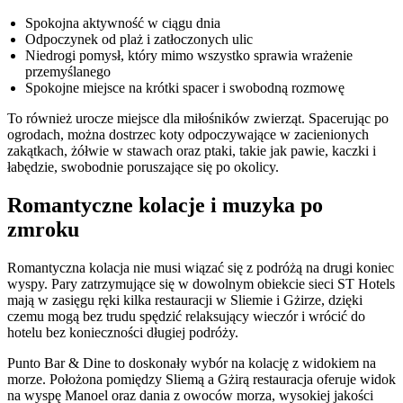
Spokojna aktywność w ciągu dnia
Odpoczynek od plaż i zatłoczonych ulic
Niedrogi pomysł, który mimo wszystko sprawia wrażenie
przemyślanego
Spokojne miejsce na krótki spacer i swobodną rozmowę
To również urocze miejsce dla miłośników zwierząt. Spacerując po
ogrodach, można dostrzec koty odpoczywające w zacienionych
zakątkach, żółwie w stawach oraz ptaki, takie jak pawie, kaczki i
łabędzie, swobodnie poruszające się po okolicy.
Romantyczne kolacje i muzyka po
zmroku
Romantyczna kolacja nie musi wiązać się z podróżą na drugi koniec
wyspy. Pary zatrzymujące się w dowolnym obiekcie sieci ST Hotels
mają w zasięgu ręki kilka restauracji w Sliemie i Gżirze, dzięki
czemu mogą bez trudu spędzić relaksujący wieczór i wrócić do
hotelu bez konieczności długiej podróży.
Punto Bar & Dine to doskonały wybór na kolację z widokiem na
morze. Położona pomiędzy Sliemą a Gżirą restauracja oferuje widok
na wyspę Manoel oraz dania z owoców morza, wysokiej jakości