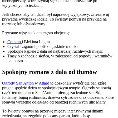
niebezpieczny, więc trzymaj się z daleka i poruszaj się po
wytyczonych ścieżkach.
Jeśli chcesz, aby ten dzień był naprawdę wyjątkowy, zarezerwuj
prywatną wycieczkę łodzią. To świetny pomysł na przykład na
rocznicę lub oświadczyny.
Prywatne rejsy statkiem często obejmują:
Comino
i Błękitna Laguna
Crystal Lagoon i pobliskie jaskinie morskie
Spokojne kąpiele z dala od najbardziej ruchliwych miejsc
Trasy o zachodzie słońca, w zależności od pogody i warunków
na morzu
Spokojny romans z dala od tłumów
Ogrody San Anton w Attard
to doskonały wybór dla par, które
pragną spędzić dzień w spokojniejszym tempie. Ogrody stanowią
część terenu pałacu Sant’Anton i oferują zacienione ścieżki,
fontanny, bujną roślinność, drzewa cytrusowe oraz otoczenie, które
sprawia wrażenie odległego od bardziej ruchliwych ulic Malty.
To świetny pomysł na przerwę między intensywnymi dniami
zwiedzania, szczególnie polecany parom, które chcą: