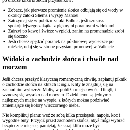
po drodze kilka krótkich przystanków:
Zobacz, jak pierwsze promienie słońca odbijają się od wody w
okolicy zatoki Sliema i wyspy Manoel
Zatrzymaj się w pobliżu zatoki Balluta, jeśli szukasz
spokojniejszego zakątka z pięknymi porannymi widokami
Zajrzyj po kawę i świeże wypieki, zanim na promenadzie zrobi
się tłoczno
Jeśli chcesz spędzić poranek na półdniowej wycieczce po
mieście, udaj się w stronę przystani promowej w Valletcie
Widoki o zachodzie słońca i chwile nad
morzem
Jeśli chcesz przeżyć klasyczną romantyczną chwilę, zaplanuj piknik
o zachodzie słońca na klifach Dingli. Klify te znajdują się na
zachodnim wybrzeżu Malty, w pobliżu miejscowości Dingli, i
wznoszą się wysoko nad morzem. Dzięki temu są jednym z
najlepszych miejsc na wyspie, z których można podziwiać
zmieniające się kolory wieczornego nieba.
Nie komplikuj planu: weź ze sobą kilka przekąsek, napoje, koc i
wygodne buty. Przyjdź przed zachodem słońca, abyś mógł wybrać
bezpieczne miejsce; pamiętaj, że skraj klifu może być