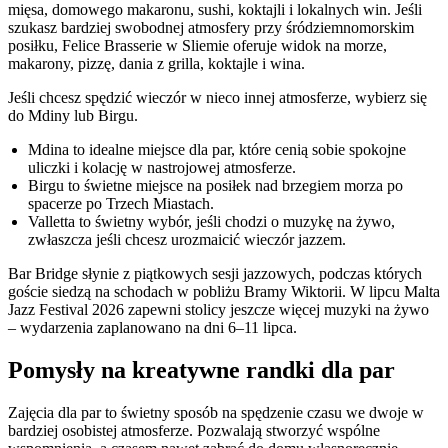
mięsa, domowego makaronu, sushi, koktajli i lokalnych win. Jeśli
szukasz bardziej swobodnej atmosfery przy śródziemnomorskim
posiłku, Felice Brasserie w Sliemie oferuje widok na morze,
makarony, pizzę, dania z grilla, koktajle i wina.
Jeśli chcesz spędzić wieczór w nieco innej atmosferze, wybierz się
do Mdiny lub Birgu.
Mdina to idealne miejsce dla par, które cenią sobie spokojne
uliczki i kolację w nastrojowej atmosferze.
Birgu to świetne miejsce na posiłek nad brzegiem morza po
spacerze po Trzech Miastach.
Valletta to świetny wybór, jeśli chodzi o muzykę na żywo,
zwłaszcza jeśli chcesz urozmaicić wieczór jazzem.
Bar Bridge słynie z piątkowych sesji jazzowych, podczas których
goście siedzą na schodach w pobliżu Bramy Wiktorii. W lipcu Malta
Jazz Festival 2026 zapewni stolicy jeszcze więcej muzyki na żywo
– wydarzenia zaplanowano na dni 6–11 lipca.
Pomysły na kreatywne randki dla par
Zajęcia dla par to świetny sposób na spędzenie czasu we dwoje w
bardziej osobistej atmosferze. Pozwalają stworzyć wspólne