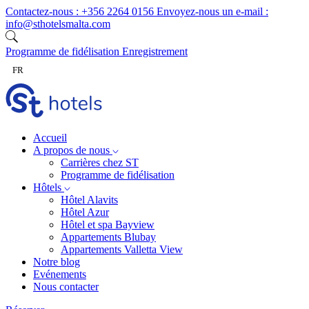
Skip to content
Contactez-nous :
+356 2264 0156
Envoyez-nous un e-mail :
info@sthotelsmalta.com
Programme de fidélisation
Enregistrement
FR
Accueil
A propos de nous
Carrières chez ST
Programme de fidélisation
Hôtels
Hôtel Alavits
Hôtel Azur
Hôtel et spa Bayview
Appartements Blubay
Appartements Valletta View
Notre blog
Evénements
Nous contacter