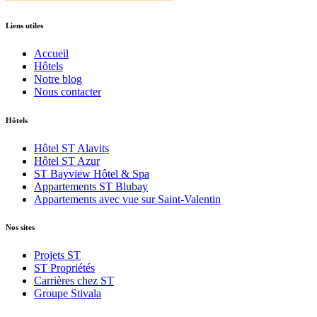
Liens utiles
Accueil
Hôtels
Notre blog
Nous contacter
Hôtels
Hôtel ST Alavits
Hôtel ST Azur
ST Bayview Hôtel & Spa
Appartements ST Blubay
Appartements avec vue sur Saint-Valentin
Nos sites
Projets ST
ST Propriétés
Carrières chez ST
Groupe Stivala