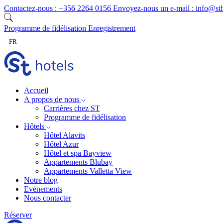
Skip to content
Contactez-nous :
+356 2264 0156
Envoyez-nous un e-mail :
info@st
Programme de fidélisation
Enregistrement
FR
Accueil
A propos de nous
Carrières chez ST
Programme de fidélisation
Hôtels
Hôtel Alavits
Hôtel Azur
Hôtel et spa Bayview
Appartements Blubay
Appartements Valletta View
Notre blog
Evénements
Nous contacter
Réserver