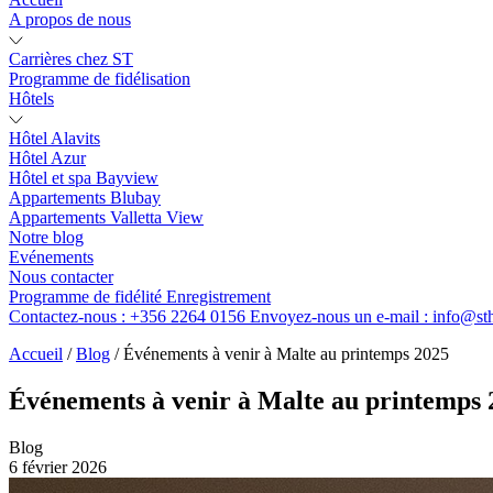
A propos de nous
Carrières chez ST
Programme de fidélisation
Hôtels
Hôtel Alavits
Hôtel Azur
Hôtel et spa Bayview
Appartements Blubay
Appartements Valletta View
Notre blog
Evénements
Nous contacter
Programme de fidélité
Enregistrement
Contactez-nous :
+356 2264 0156
Envoyez-nous un e-mail :
info@st
Accueil
/
Blog
/
Événements à venir à Malte au printemps 2025
Événements à venir à Malte au printemps 
Blog
6 février 2026