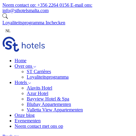
Ga naar inhoud
Neem contact op:
+356 2264 0156
E-mail ons:
info@sthotelsmalta.com
Loyaliteitsprogramma
Inchecken
NL
Home
Over ons
ST Carrières
Loyaliteitsprogramma
Hotels
Alavits Hotel
Azur Hotel
Bayview Hotel & Spa
Blubay Appartementen
Valletta View Appartementen
Onze blog
Evenementen
Neem contact met ons op