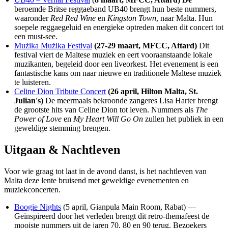
beroemde Britse reggaeband UB40 brengt hun beste nummers,
waaronder
Red Red Wine
en
Kingston Town
, naar Malta. Hun
soepele reggaegeluid en energieke optreden maken dit concert tot
een must-see.
Mużika Mużika Festival
(27-29 maart, MFCC, Attard)
Dit
festival viert de Maltese muziek en eert vooraanstaande lokale
muzikanten, begeleid door een liveorkest. Het evenement is een
fantastische kans om naar nieuwe en traditionele Maltese muziek
te luisteren.
Celine Dion Tribute Concert
(26 april, Hilton Malta, St.
Julian's)
De meermaals bekroonde zangeres Lisa Harter brengt
de grootste hits van Celine Dion tot leven. Nummers als
The
Power of Love
en
My Heart Will Go On
zullen het publiek in een
geweldige stemming brengen.
Uitgaan & Nachtleven
Voor wie graag tot laat in de avond danst, is het nachtleven van
Malta deze lente bruisend met geweldige evenementen en
muziekconcerten.
Boogie Nights
(5 april, Gianpula Main Room, Rabat) —
Geïnspireerd door het verleden brengt dit retro-themafeest de
mooiste nummers uit de jaren 70, 80 en 90 terug. Bezoekers