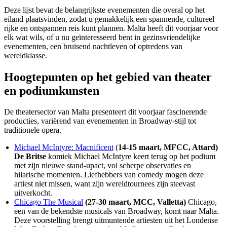
Deze lijst bevat de belangrijkste evenementen die overal op het
eiland plaatsvinden, zodat u gemakkelijk een spannende, cultureel
rijke en ontspannen reis kunt plannen. Malta heeft dit voorjaar voor
elk wat wils, of u nu geïnteresseerd bent in gezinsvriendelijke
evenementen, een bruisend nachtleven of optredens van
wereldklasse.
Hoogtepunten op het gebied van theater
en podiumkunsten
De theatersector van Malta presenteert dit voorjaar fascinerende
producties, variërend van evenementen in Broadway-stijl tot
traditionele opera.
Michael McIntyre: Macnificent
(
14-15 maart, MFCC, Attard)
De Britse
komiek Michael McIntyre keert terug op het podium
met zijn nieuwe stand-upact, vol scherpe observaties en
hilarische momenten. Liefhebbers van comedy mogen deze
artiest niet missen, want zijn wereldtournees zijn steevast
uitverkocht.
Chicago The Musical
(27-30 maart, MCC, Valletta)
Chicago,
een van de bekendste musicals van Broadway, komt naar Malta.
Deze voorstelling brengt uitmuntende artiesten uit het Londense