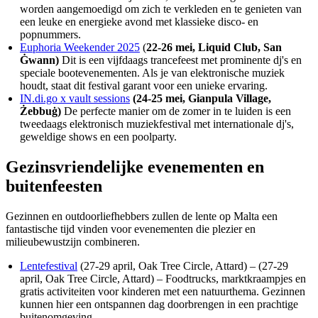
worden aangemoedigd om zich te verkleden en te genieten van
een leuke en energieke avond met klassieke disco- en
popnummers.
Euphoria Weekender 2025
(
22-26 mei, Liquid Club, San
Ġwann)
Dit is een vijfdaags trancefeest met prominente dj's en
speciale bootevenementen. Als je van elektronische muziek
houdt, staat dit festival garant voor een unieke ervaring.
IN.di.go x vault sessions
(24-25 mei, Gianpula Village,
Żebbuġ)
De perfecte manier om de zomer in te luiden is een
tweedaags elektronisch muziekfestival met internationale dj's,
geweldige shows en een poolparty.
Gezinsvriendelijke evenementen en
buitenfeesten
Gezinnen en outdoorliefhebbers zullen de lente op Malta een
fantastische tijd vinden voor evenementen die plezier en
milieubewustzijn combineren.
Lentefestival
(27-29 april, Oak Tree Circle, Attard) – (27-29
april, Oak Tree Circle, Attard) – Foodtrucks, marktkraampjes en
gratis activiteiten voor kinderen met een natuurthema. Gezinnen
kunnen hier een ontspannen dag doorbrengen in een prachtige
buitenomgeving.