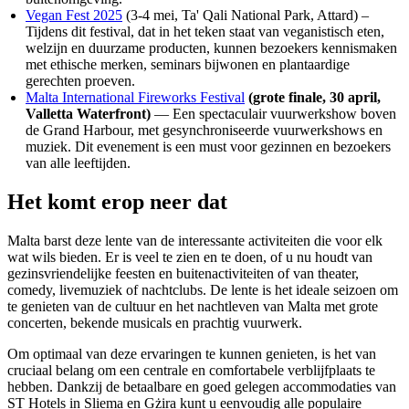
Vegan Fest 2025
(3-4 mei, Ta' Qali National Park, Attard) –
Tijdens dit festival, dat in het teken staat van veganistisch eten,
welzijn en duurzame producten, kunnen bezoekers kennismaken
met ethische merken, seminars bijwonen en plantaardige
gerechten proeven.
Malta International Fireworks Festival
(grote finale, 30 april,
Valletta Waterfront)
— Een spectaculair vuurwerkshow boven
de Grand Harbour, met gesynchroniseerde vuurwerkshows en
muziek. Dit evenement is een must voor gezinnen en bezoekers
van alle leeftijden.
Het komt erop neer dat
Malta barst deze lente van de interessante activiteiten die voor elk
wat wils bieden. Er is veel te zien en te doen, of u nu houdt van
gezinsvriendelijke feesten en buitenactiviteiten of van theater,
comedy, livemuziek of nachtclubs. De lente is het ideale seizoen om
te genieten van de cultuur en het nachtleven van Malta met grote
concerten, bekende musicals en prachtig vuurwerk.
Om optimaal van deze ervaringen te kunnen genieten, is het van
cruciaal belang om een centrale en comfortabele verblijfplaats te
hebben. Dankzij de betaalbare en goed gelegen accommodaties van
ST Hotels in Sliema en Gżira kunt u eenvoudig alle populaire