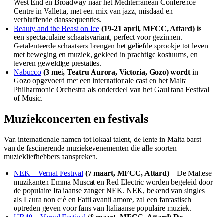
West End en Broadway naar het Mediterranean Conference
Centre in Valletta, met een mix van jazz, misdaad en
verbluffende danssequenties.
Beauty and the Beast on Ice
(19-21 april, MFCC, Attard) is
een spectaculaire schaatsvariant, perfect voor gezinnen.
Getalenteerde schaatsers brengen het geliefde sprookje tot leven
met beweging en muziek, gekleed in prachtige kostuums, en
leveren geweldige prestaties.
Nabucco
(3 mei, Teatru Aurora, Victoria, Gozo) wordt
in
Gozo opgevoerd met een internationale cast en het Malta
Philharmonic Orchestra als onderdeel van het Gaulitana Festival
of Music.
Muziekconcerten en festivals
Van internationale namen tot lokaal talent, de lente in Malta barst
van de fascinerende muziekevenementen die alle soorten
muziekliefhebbers aanspreken.
NEK – Vernal Festival
(7 maart, MFCC, Attard)
– De Maltese
muzikanten Emma Muscat en Red Electric worden begeleid door
de populaire Italiaanse zanger NEK. NEK, bekend van singles
als Laura non c’è en Fatti avanti amore, zal een fantastisch
optreden geven voor fans van Italiaanse populaire muziek.
UB40 – Vernal Festival
(
8 maart, MFCC, Attard) De