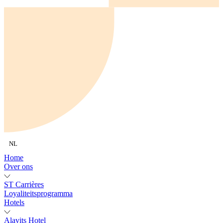
NL
Home
Over ons
ST Carrières
Loyaliteitsprogramma
Hotels
Alavits Hotel