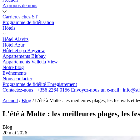
A propos de nous
Carrières chez ST
Programme de fidélisation
Hôtels
Hôtel Alavits
Hôtel Azur
Hôtel et spa Bayview
Appartements Blubay
Appartements Valletta View
Notre blog
Evénements
Nous contacter
Programme de fidélité
Enregistrement
Contactez-nous :
+356 2264 0156
Envoyez-nous un e-mail :
info@st
Accueil
/
Blog
/
L'été à Malte : les meilleures plages, les festivals et 
L'été à Malte : les meilleures plages, les fe
Blog
20 mai 2026