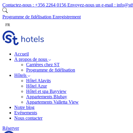
Skip to content
Contactez-nous :
+356 2264 0156
Envoyez-nous un e-mail :
info@st
Programme de fidélisation
Enregistrement
FR
Accueil
A propos de nous
Carrières chez ST
Programme de fidélisation
Hôtels
Hôtel Alavits
Hôtel Azur
Hôtel et spa Bayview
Appartements Blubay
Appartements Valletta View
Notre blog
Evénements
Nous contacter
Réserver