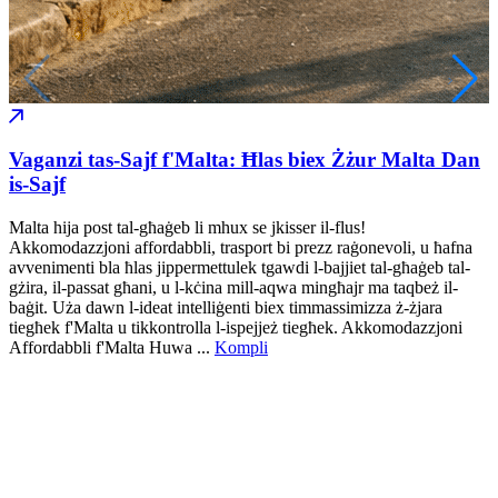
Vaganzi tas-Sajf f'Malta: Ħlas biex Żżur Malta Dan
is-Sajf
Malta hija post tal-għaġeb li mhux se jkisser il-flus!
Akkomodazzjoni affordabbli, trasport bi prezz raġonevoli, u ħafna
avvenimenti bla ħlas jippermettulek tgawdi l-bajjiet tal-għaġeb tal-
gżira, il-passat għani, u l-kċina mill-aqwa mingħajr ma taqbeż il-
baġit. Uża dawn l-ideat intelliġenti biex timmassimizza ż-żjara
tiegħek f'Malta u tikkontrolla l-ispejjeż tiegħek. Akkomodazzjoni
Affordabbli f'Malta Huwa ...
Kompli