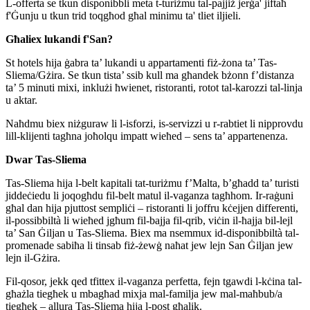
L-offerta se tkun disponibbli meta t-turiżmu tal-pajjiż jerġa' jiftaħ
f'Ġunju u tkun trid toqgħod għal minimu ta' tliet iljieli.
Għaliex lukandi f'San?
St hotels hija ġabra ta’ lukandi u appartamenti fiż-żona ta’ Tas-
Sliema/Gżira. Se tkun tista’ ssib kull ma għandek bżonn f’distanza
ta’ 5 minuti mixi, inklużi ħwienet, ristoranti, rotot tal-karozzi tal-linja
u aktar.
Naħdmu biex niżguraw li l-isforzi, is-servizzi u r-rabtiet li nipprovdu
lill-klijenti tagħna joħolqu impatt wieħed – sens ta’ appartenenza.
Dwar Tas-Sliema
Tas-Sliema hija l-belt kapitali tat-turiżmu f’Malta, b’għadd ta’ turisti
jiddeċiedu li joqogħdu fil-belt matul il-vaganza tagħhom. Ir-raġuni
għal dan hija pjuttost sempliċi – ristoranti li joffru kċejjen differenti,
il-possibbiltà li wieħed jgħum fil-bajja fil-qrib, viċin il-ħajja bil-lejl
ta’ San Ġiljan u Tas-Sliema. Biex ma nsemmux id-disponibbiltà tal-
promenade sabiħa li tinsab fiż-żewġ naħat jew lejn San Ġiljan jew
lejn il-Gżira.
Fil-qosor, jekk qed tfittex il-vaganza perfetta, fejn tgawdi l-kċina tal-
għażla tiegħek u mbagħad mixja mal-familja jew mal-maħbub/a
tiegħek – allura Tas-Sliema hija l-post għalik.