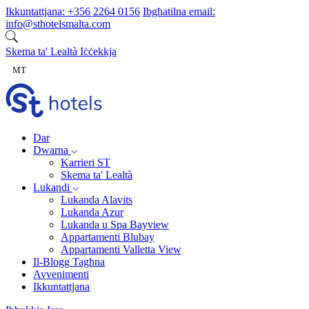
Aqbeż għall-kontenut
Ikkuntattjana:
+356 2264 0156
Ibgħatilna email:
info@sthotelsmalta.com
Skema ta' Lealtà
Iċċekkja
MT
Dar
Dwarna
Karrieri ST
Skema ta' Lealtà
Lukandi
Lukanda Alavits
Lukanda Azur
Lukanda u Spa Bayview
Appartamenti Blubay
Appartamenti Valletta View
Il-Blogg Tagħna
Avvenimenti
Ikkuntattjana