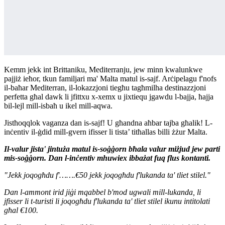
Kemm jekk int Brittaniku, Mediterranju, jew minn kwalunkwe
pajjiż ieħor, tkun familjari ma' Malta matul is-sajf. Arċipelagu f'nofs
il-baħar Mediterran, il-lokazzjoni tiegħu tagħmilha destinazzjoni
perfetta għal dawk li jfittxu x-xemx u jixtiequ jgawdu l-bajja, ħajja
bil-lejl mill-isbaħ u ikel mill-aqwa.
Jistħoqqlok vaganza dan is-sajf! U għandna aħbar tajba għalik! L-
inċentiv il-ġdid mill-gvern ifisser li tista’ titħallas billi żżur Malta.
Il-valur jista' jintuża matul is-soġġorn bħala valur miżjud jew parti
mis-soġġorn. Dan l-inċentiv mhuwiex ibbażat fuq flus kontanti.
"Jekk joqogħdu f'…….€50 jekk joqogħdu f'lukanda ta' tliet stilel."
Dan l-ammont irid jiġi mqabbel b'mod ugwali mill-lukanda, li
jfisser li t-turisti li joqogħdu f'lukanda ta' tliet stilel ikunu intitolati
għal €100.