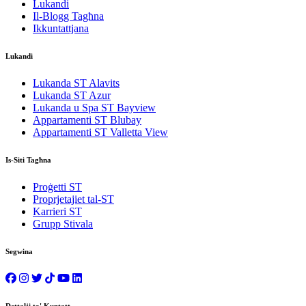
Lukandi
Il-Blogg Tagħna
Ikkuntattjana
Lukandi
Lukanda ST Alavits
Lukanda ST Azur
Lukanda u Spa ST Bayview
Appartamenti ST Blubay
Appartamenti ST Valletta View
Is-Siti Tagħna
Proġetti ST
Proprjetajiet tal-ST
Karrieri ST
Grupp Stivala
Segwina