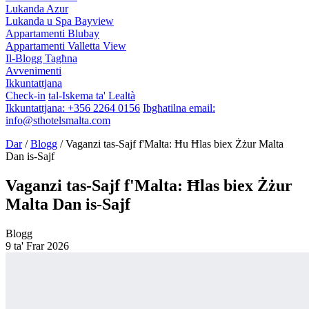
Lukanda Azur
Lukanda u Spa Bayview
Appartamenti Blubay
Appartamenti Valletta View
Il-Blogg Tagħna
Avvenimenti
Ikkuntattjana
Check-in
tal-Iskema ta' Lealtà
Ikkuntattjana:
+356 2264 0156
Ibgħatilna email:
info@sthotelsmalta.com
Dar
/
Blogg
/
Vaganzi tas-Sajf f'Malta: Ħu Ħlas biex Żżur Malta
Dan is-Sajf
Vaganzi tas-Sajf f'Malta: Ħlas biex Żżur
Malta Dan is-Sajf
Blogg
9 ta' Frar 2026