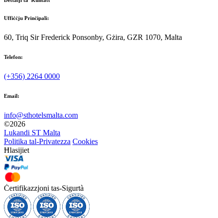
Dettalji ta' Kuntatt
Uffiċċju Prinċipali:
60, Triq Sir Frederick Ponsonby, Gżira, GZR 1070, Malta
Telefon:
(+356) 2264 0000
Email:
info@sthotelsmalta.com
©
2026
Lukandi ST Malta
Politika tal-Privatezza
Cookies
Ħlasijiet
Ċertifikazzjoni tas-Sigurtà