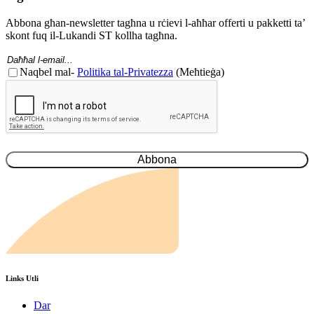
Abbona għan-newsletter tagħna u rċievi l-aħħar offerti u pakketti ta’
skont fuq il-Lukandi ST kollha tagħna.
Email
(Meħtieġa)
Kunsens
Naqbel mal-
Politika tal-Privatezza
(Meħtieġa)
(Meħtieġ)
CAPTCHA
Links Utli
Dar