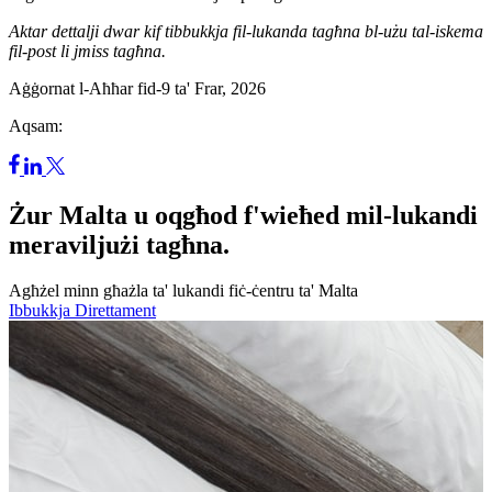
Aktar dettalji dwar kif tibbukkja fil-lukanda tagħna bl-użu tal-iskema
fil-post li jmiss tagħna.
Aġġornat l-Aħħar fid-9 ta' Frar, 2026
Aqsam:
Żur Malta u oqgħod f'wieħed mil-lukandi
meraviljużi tagħna.
Agħżel minn għażla ta' lukandi fiċ-ċentru ta' Malta
Ibbukkja Direttament