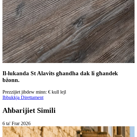
Il-lukanda St Alavits
għandha dak li għandek
bżonn.
Prezzijiet jibdew minn:
€
kull lejl
Ibbukkja Direttament
Aħbarijiet Simili
6 ta' Frar
2026