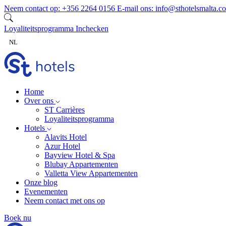
Ga naar inhoud
Neem contact op:
+356 2264 0156
E-mail ons:
info@sthotelsmalta.c
Loyaliteitsprogramma
Inchecken
NL
Home
Over ons
ST Carrières
Loyaliteitsprogramma
Hotels
Alavits Hotel
Azur Hotel
Bayview Hotel & Spa
Blubay Appartementen
Valletta View Appartementen
Onze blog
Evenementen
Neem contact met ons op
Boek nu