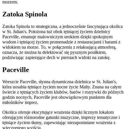
morzem.
Zatoka Spinola
Zatoka Spinola to strategiczna, a jednocześnie fascynująca okolica
w St. Julian's. Położona tuż obok tętniącej życiem dzielnicy
Paceville, emanuje malowniczym urokiem dzięki spokojnym
wodom i tętniącej życiem promenadzie z restauracjami i barami z
widokiem na morze. To, w połączeniu z relaksującą atmosferą,
oznacza, że można tu delektować się pysznym posiłkiem,
podziwiając zapierające dech w piersiach widoki na zatokę.
Paceville
Wreszcie Paceville, słynna dynamiczna dzielnica w St. Julian's,
która uosabia tętniące życiem nocne życie Malty. Znana na całym
świecie z tętniących życiem klubów, barów i rozrywki do późnych
godzin nocnych, Paceville jest obowiązkowym punktem dla
miłośników imprez.
Okolica oferuje ekscytujące wrażenia dzięki licznym lokalom
oferującym różnorodne gatunki muzyczne, imprezy tematyczne i
tętniące życiem tłumy, zapewniając niezapomniane wrażenia z
wieczornego wyjścia.