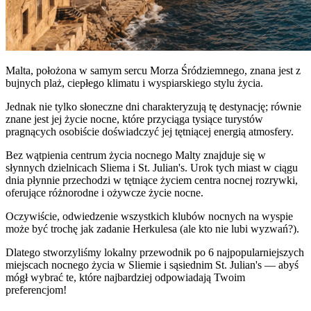
Malta, położona w samym sercu Morza Śródziemnego, znana jest z
bujnych plaż, ciepłego klimatu i wyspiarskiego stylu życia.
Jednak nie tylko słoneczne dni charakteryzują tę destynację; równie
znane jest jej życie nocne, które przyciąga tysiące turystów
pragnących osobiście doświadczyć jej tętniącej energią atmosfery.
Bez wątpienia centrum życia nocnego Malty znajduje się w
słynnych dzielnicach Sliema i St. Julian's. Urok tych miast w ciągu
dnia płynnie przechodzi w tętniące życiem centra nocnej rozrywki,
oferujące różnorodne i ożywcze życie nocne.
Oczywiście, odwiedzenie wszystkich klubów nocnych na wyspie
może być trochę jak zadanie Herkulesa (ale kto nie lubi wyzwań?).
Dlatego stworzyliśmy lokalny przewodnik po 6 najpopularniejszych
miejscach nocnego życia w Sliemie i sąsiednim St. Julian's — abyś
mógł wybrać te, które najbardziej odpowiadają Twoim
preferencjom!