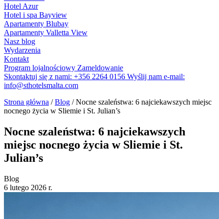
Hotel Azur
Hotel i spa Bayview
Apartamenty Blubay
Apartamenty Valletta View
Nasz blog
Wydarzenia
Kontakt
Program lojalnościowy
Zameldowanie
Skontaktuj się z nami:
+356 2264 0156
Wyślij nam e-mail:
info@sthotelsmalta.com
Strona główna
/
Blog
/
Nocne szaleństwa: 6 najciekawszych miejsc
nocnego życia w Sliemie i St. Julian’s
Nocne szaleństwa: 6 najciekawszych
miejsc nocnego życia w Sliemie i St.
Julian’s
Blog
6 lutego 2026 r.