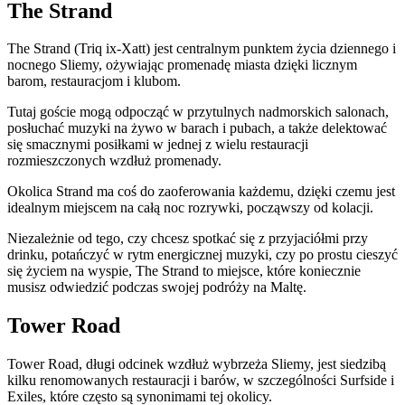
The Strand
The Strand (Triq ix-Xatt) jest centralnym punktem życia dziennego i
nocnego Sliemy, ożywiając promenadę miasta dzięki licznym
barom, restauracjom i klubom.
Tutaj goście mogą odpocząć w przytulnych nadmorskich salonach,
posłuchać muzyki na żywo w barach i pubach, a także delektować
się smacznymi posiłkami w jednej z wielu restauracji
rozmieszczonych wzdłuż promenady.
Okolica Strand ma coś do zaoferowania każdemu, dzięki czemu jest
idealnym miejscem na całą noc rozrywki, począwszy od kolacji.
Niezależnie od tego, czy chcesz spotkać się z przyjaciółmi przy
drinku, potańczyć w rytm energicznej muzyki, czy po prostu cieszyć
się życiem na wyspie, The Strand to miejsce, które koniecznie
musisz odwiedzić podczas swojej podróży na Maltę.
Tower Road
Tower Road, długi odcinek wzdłuż wybrzeża Sliemy, jest siedzibą
kilku renomowanych restauracji i barów, w szczególności Surfside i
Exiles, które często są synonimami tej okolicy.