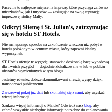
Paceville to najlepsze miejsce na imprezę, które przyciąga zarówno
mieszkańców, jak i turystów — zasługując na swoją reputację
imprezowej stolicy Malty.
Odkryj Sliemę i St. Julian's, zatrzymując
się w hotelu ST Hotels.
Nie ma lepszego sposobu na zakończenie wieczoru niż pobyt w
hotelu położonym w centrum miasta, który zapewni idealny
wypoczynek.
ST Hotels oferuje tę wygodę, stanowiąc doskonałą bazę wypadową
dla Twoich przygód — dogodnie zlokalizowane w lub w pobliżu
obszarów wymienionych w tym blogu.
Jesteśmy również dobrze skomunikowani z resztą wyspy dzięki
transportowi publicznemu.
Zarezerwuj pokój już dziś
lub
skontaktuj się z nami
, aby uzyskać
więcej informacji.
Szukasz więcej informacji o Malcie? Odwiedź nasz
blog
, aby
zebrać wszystkie niezbędne informacje potrzebne do zaplanowania