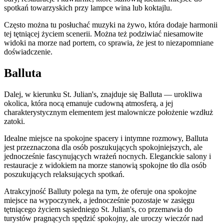
spotkań towarzyskich przy lampce wina lub koktajlu.
Często można tu posłuchać muzyki na żywo, która dodaje harmonii
tej tętniącej życiem scenerii. Można też podziwiać niesamowite
widoki na morze nad portem, co sprawia, że jest to niezapomniane
doświadczenie.
Balluta
Dalej, w kierunku St. Julian's, znajduje się Balluta — urokliwa
okolica, która nocą emanuje cudowną atmosferą, a jej
charakterystycznym elementem jest malownicze położenie wzdłuż
zatoki.
Idealne miejsce na spokojne spacery i intymne rozmowy, Balluta
jest przeznaczona dla osób poszukujących spokojniejszych, ale
jednocześnie fascynujących wrażeń nocnych. Eleganckie salony i
restauracje z widokiem na morze stanowią spokojne tło dla osób
poszukujących relaksujących spotkań.
Atrakcyjność Balluty polega na tym, że oferuje ona spokojne
miejsce na wypoczynek, a jednocześnie pozostaje w zasięgu
tętniącego życiem sąsiedniego St. Julian's, co przemawia do
turystów pragnących spędzić spokojny, ale uroczy wieczór nad