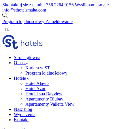
Przejdź do treści
Skontaktuj się z nami:
+356 2264 0156
Wyślij nam e-mail:
info@sthotelsmalta.com
Program lojalnościowy
Zameldowanie
PL
Strona główna
O nas
Kariera w ST
Program lojalnościowy
Hotele
Hotel Alavits
Hotel Azur
Hotel i spa Bayview
Apartamenty Blubay
Apartamenty Valletta View
Nasz blog
Wydarzenia
Kontakt