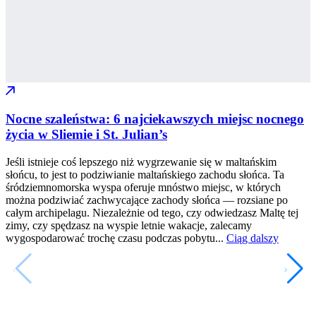
Nocne szaleństwa: 6 najciekawszych miejsc nocnego
życia w Sliemie i St. Julian’s
Jeśli istnieje coś lepszego niż wygrzewanie się w maltańskim
słońcu, to jest to podziwianie maltańskiego zachodu słońca. Ta
śródziemnomorska wyspa oferuje mnóstwo miejsc, w których
można podziwiać zachwycające zachody słońca — rozsiane po
całym archipelagu. Niezależnie od tego, czy odwiedzasz Maltę tej
zimy, czy spędzasz na wyspie letnie wakacje, zalecamy
wygospodarować trochę czasu podczas pobytu...
Ciąg dalszy