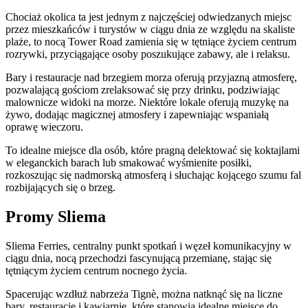
Chociaż okolica ta jest jednym z najczęściej odwiedzanych miejsc
przez mieszkańców i turystów w ciągu dnia ze względu na skaliste
plaże, to nocą Tower Road zamienia się w tętniące życiem centrum
rozrywki, przyciągające osoby poszukujące zabawy, ale i relaksu.
Bary i restauracje nad brzegiem morza oferują przyjazną atmosferę,
pozwalającą gościom zrelaksować się przy drinku, podziwiając
malownicze widoki na morze. Niektóre lokale oferują muzykę na
żywo, dodając magicznej atmosfery i zapewniając wspaniałą
oprawę wieczoru.
To idealne miejsce dla osób, które pragną delektować się koktajlami
w eleganckich barach lub smakować wyśmienite posiłki,
rozkoszując się nadmorską atmosferą i słuchając kojącego szumu fal
rozbijających się o brzeg.
Promy Sliema
Sliema Ferries, centralny punkt spotkań i węzeł komunikacyjny w
ciągu dnia, nocą przechodzi fascynującą przemianę, stając się
tętniącym życiem centrum nocnego życia.
Spacerując wzdłuż nabrzeża Tignè, można natknąć się na liczne
bary, restauracje i kawiarnie, które stanowią idealne miejsce do