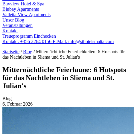
Bayview Hotel & Spa
Blubay Apartments
Valletta View Apartments
Unser Blog
Veranstaltungen
Kontakt
Treueprogramm
Einchecken
Kontakt:
+356 2264 0156
E-Mail:
info@sthotelsmalta.com
Startseite
/
Blog
/
Mitternächtliche Feierlichkeiten: 6 Hotspots für
das Nachtleben in Sliema und St. Julian's
Mitternächtliche Feierlaune: 6 Hotspots
für das Nachtleben in Sliema und St.
Julian's
Blog
6. Februar 2026