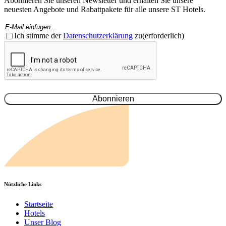
Abonnieren Sie unseren Newsletter und erhalten Sie unsere
neuesten Angebote und Rabattpakete für alle unsere ST Hotels.
E-
Mail
Einwilligung
(Erforderlich)
(erforderlich)
Ich stimme der
Datenschutzerklärung
zu
(erforderlich)
CAPTCHA
Nützliche Links
Startseite
Hotels
Unser Blog