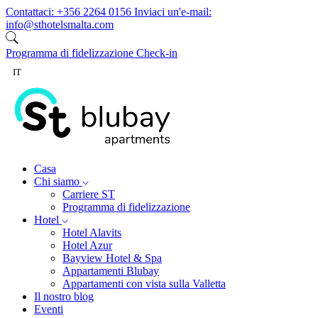
Vai al contenuto
Contattaci:
+356 2264 0156
Inviaci un'e-mail:
info@sthotelsmalta.com
Programma di fidelizzazione
Check-in
IT
Casa
Chi siamo
Carriere ST
Programma di fidelizzazione
Hotel
Hotel Alavits
Hotel Azur
Bayview Hotel & Spa
Appartamenti Blubay
Appartamenti con vista sulla Valletta
Il nostro blog
Eventi