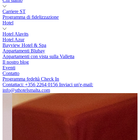
Chi siamo
Carriere ST
Programma di fidelizzazione
Hotel
Hotel Alavits
Hotel Azur
Bayview Hotel & Spa
Appartamenti Blubay
Appartamenti con vista sulla Valletta
Il nostro blog
Eventi
Contatto
Programma fedeltà
Check In
Contattaci:
+356 2264 0156
Inviaci un'e-mail:
info@sthotelsmalta.com